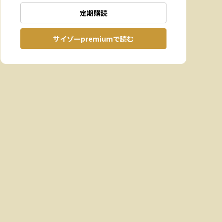
定期購読
サイゾーpremiumで読む