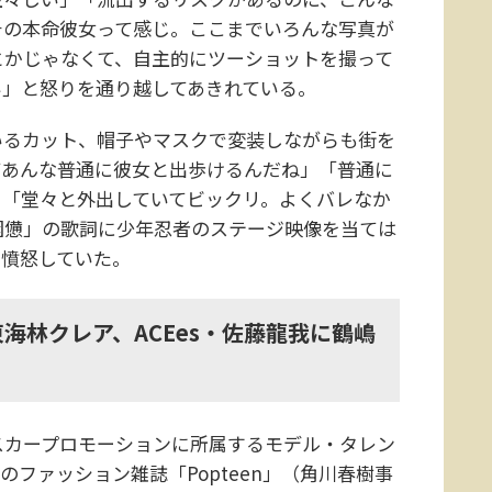
チの本命彼女って感じ。ここまでいろんな写真が
とかじゃなくて、自主的にツーショットを撮って
い」と怒りを通り越してあきれている。
るカット、帽子やマスクで変装しながらも街を
てあんな普通に彼女と出歩けるんだね」「普通に
」「堂々と外出していてビックリ。よくバレなか
困憊」の歌詞に少年忍者のステージ映像を当ては
、憤怒していた。
海林クレア、ACEes・佐藤龍我に鶴嶋
スカープロモーションに所属するモデル・タレン
ファッション雑誌「Popteen」（角川春樹事