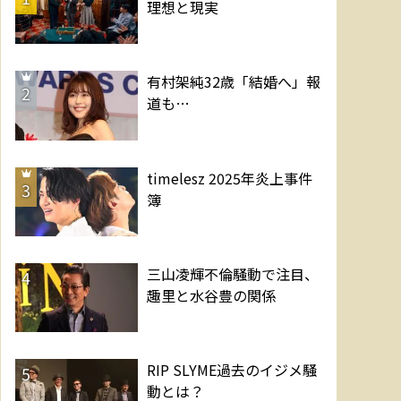
理想と現実
有村架純32歳「結婚へ」報
2
道も…
timelesz 2025年炎上事件
3
簿
三山凌輝不倫騒動で注目、
4
趣里と水谷豊の関係
RIP SLYME過去のイジメ騒
5
動とは？