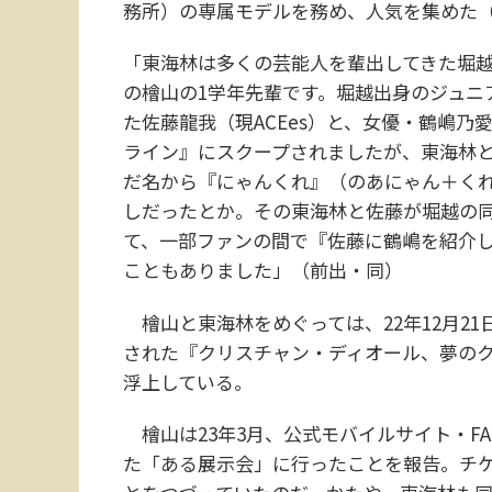
務所）の専属モデルを務め、人気を集めた（
「東海林は多くの芸能人を輩出してきた堀
の檜山の1学年先輩です。堀越出身のジュニア
た佐藤龍我（現ACEes）と、女優・鶴嶋乃
ライン』にスクープされましたが、東海林と鶴
だ名から『にゃんくれ』（のあにゃん＋く
しだったとか。その東海林と佐藤が堀越の
て、一部ファンの間で『佐藤に鶴嶋を紹介
こともありました」（前出・同）
檜山と東海林をめぐっては、22年12月21
された『クリスチャン・ディオール、夢の
浮上している。
檜山は23年3月、公式モバイルサイト・FAMI
た「ある展示会」に行ったことを報告。チ