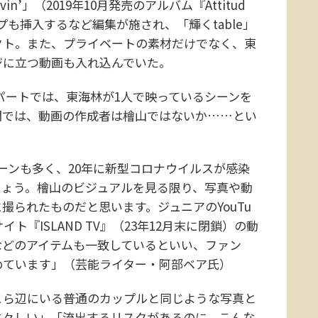
vin’」（2019年10月発売のアルバム『Attitud
も挿入するなど編集が施され、「輝くtable」
クト。また、プライベートの素材だけでなく、東
ジに立つ動画も入れ込んでいた。
パートでは、東海林が1人で映っているシーンを
間では、動画の作成者は檜山ではないか……とい
ーンも多く、20年に新型コロナウイルスが感染
しょう。檜山のビジュアルを見る限り、写真や動
撮られたものだと思います。ジュニアのYouTu
『ISLAND TV』（23年12月末に閉鎖）の動
などのアイテムも一致しているといい、ファン
めています」（芸能ライター・阿部ベア氏）
ら辺にいる普通のカップルと同じような写真と
生々しい」「流出するリスクがあるのに、こんな