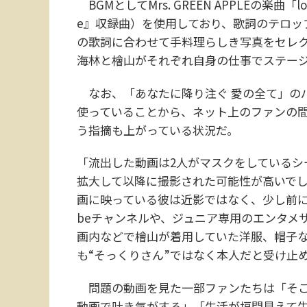
BGMとしてMrs. GREEN APPLEの楽曲「lo
e』収録曲）を使用しており、歌詞のテロップ
の歌詞に合わせて手料理らしき写真をセレ
海林と檜山がそれぞれ自身の仕事でステー
なお、「あなたに降り注ぐ 愛の全て」の
使っていることから、ネット上のファンの
う指摘も上がっている状況だ。
「流出した動画は2人がマスクをしているシ
拡大して以降に撮影された可能性が高いで
画に映っている彼は近影ではなく、少し前に
beチャンネルや、ジュニア専用のエンタメサイト
画内などで檜山が着用していた洋服、帽子
も“そっくりさん”ではなく本人だと受け止
問題の動画を見た一部ファンたちは「そこ
動画で吐き気がする」「生活が垣間見えて