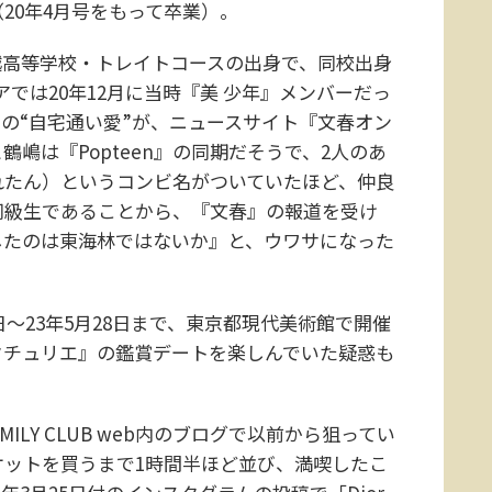
20年4月号をもって卒業）。
越高等学校・トレイトコースの出身で、同校出身
では20年12月に当時『美 少年』メンバーだっ
愛の“自宅通い愛”が、ニュースサイト『文春オン
嶋は『Popteen』の同期だそうで、2人のあ
れたん）というコンビ名がついていたほど、仲良
同級生であることから、『文春』の報道を受け
したのは東海林ではないか』と、ウワサになった
日～23年5月28日まで、東京都現代美術館で開催
クチュリエ』の鑑賞デートを楽しんでいた疑惑も
LY CLUB web内のブログで以前から狙ってい
ケットを買うまで1時間半ほど並び、満喫したこ