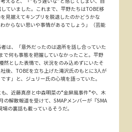
考えると、『“もう遅いな”と感じてしまい、目
していました。これまで、平野たちはTOBE移
活動を見据えてキンプリを脱退したのかどうかな
かわからない思いや事情があるでしょう」（芸能
者は、「意外だったのは退所を話し合っていた
まで何も事態を把握していなかったこと。平野
は唖然とした表情で、状況をのみ込めずにいたそ
社後、TOBEを立ち上げた滝沢氏のもとに3人が
うです」と、ジュリー氏の心境を語っていた。
も、近藤真彦と中森明菜の“金屏風事件”や、木
月の解散報道を受けて、SMAPメンバーが『SMA
た現場の裏話も載っているそうだ。