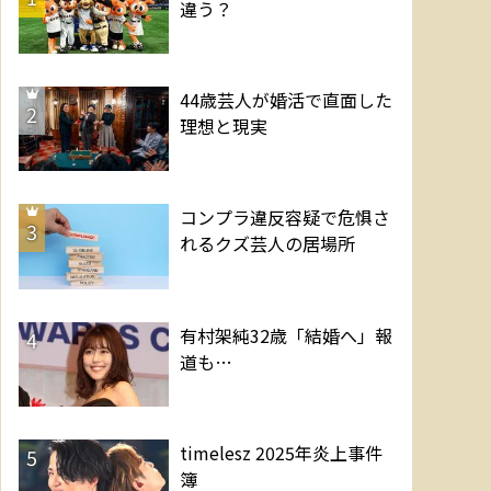
違う？
44歳芸人が婚活で直面した
2
理想と現実
コンプラ違反容疑で危惧さ
3
れるクズ芸人の居場所
有村架純32歳「結婚へ」報
4
道も…
timelesz 2025年炎上事件
5
簿