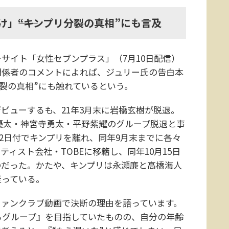
」――“キンプリ分裂の真相”にも言及
イト「女性セブンプラス」（7月10日配信）
関係者のコメントによれば、ジュリー氏の告白本
裂の真相”にも触れているという。
ビューするも、21年3月末に岩橋玄樹が脱退。
岸優太・神宮寺勇太・平野紫耀のグループ脱退と事
22日付でキンプリを離れ、同年9月末までに各々
ィスト会社・TOBEに移籍し、同年10月15日
のだった。かたや、キンプリは永瀬廉と高橋海人
至っている。
ファンクラブ動画で決断の理由を語っています。
るグループ』を目指していたものの、自分の年齢