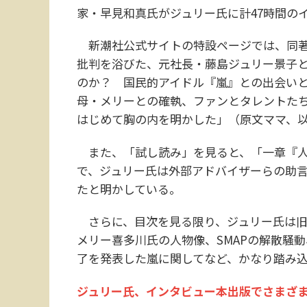
家・早見和真氏がジュリー氏に計47時間の
新潮社公式サイトの特設ページでは、同著
批判を浴びた、元社長・藤島ジュリー景子
のか？ 国民的アイドル『嵐』との出会い
母・メリーとの確執、ファンとタレントた
はじめて胸の内を明かした」（原文ママ、
また、「試し読み」を見ると、「一章『人
で、ジュリー氏は外部アドバイザーらの助言
たと明かしている。
さらに、目次を見る限り、ジュリー氏は旧
メリー喜多川氏の人物像、SMAPの解散騒
了を発表した嵐に関してなど、かなり踏み
ジュリー氏、インタビュー本出版でさまざ