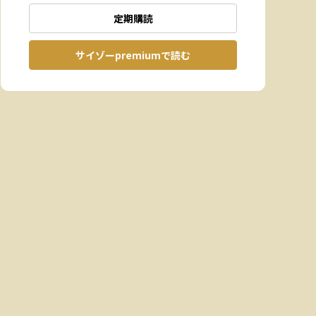
定期購読
サイゾーpremiumで読む