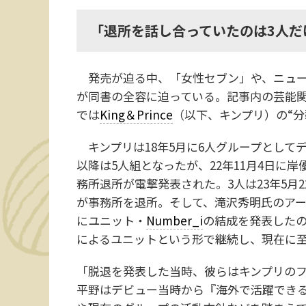
「退所を話し合っていたのは3人だけ
発売が迫る中、「女性セブン」や、ニューサ
が同書の全容に迫っている。記事内の芸能
では
King＆Prince
（以下、キンプリ）の“分
キンプリは18年5月に6人グループとしてデ
以降は5人組となったが、22年11月4日に
務所退所が電撃発表された。3人は23年5月
が事務所を退所。そして、滝沢秀明氏のアーテ
にユニット・
Number_i
の結成を発表した
によるユニットという形で継続し、現在に
「脱退を発表した当時、彼らはキンプリの
平野はデビュー当時から『海外で活躍でき