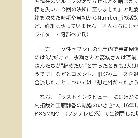
や現在のグループの活動方針などを踏まえて
標を失い、今回の決断に至りました』と吐露
籍を決めた時期や当初からNumber_iの
ど、詳細は語っていません。当人たちにし
ライター・阿部ベア氏）
一方、「女性セブン」の記事内で芸能関係
のは3人だけで、永瀬さんと高橋さんは直前
さんたちが“辞めたい”と言ったときも2人
うです」などとコメント。旧ジャニーズを退
合流したことについては「想定外だったよ
なお、『ラストインタビュー』にはほかに
村拓哉と工藤静香の結婚のいきさつ、16年1
P×SMAP』（フジテレビ系）で生謝罪し