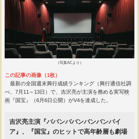
（写真ACより）
この記事の画像（1枚）
最新の全国週末興行成績ランキング（興行通信社調
べ、7月11～13日）で、吉沢亮が主演を務める実写
映
画
『国宝』（6月6日公開）がV4を達成した。
吉沢亮主演『ババンババンバンバンパイ
ア』、『国宝』のヒットで高年齢層も劇場