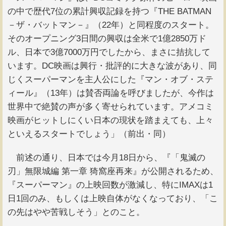
の中で歴代7位の累計興収記録を持つ『THE BATMAN
－ザ・バットマン－』（22年）と同程度のスタート。
そのオープニング3日間の興収は全米で1億2850万ド
ル、日本で3億7000万円でしたから、まさに拮抗して
います。DC映画は興行・批評的に大きな波があり、同
じくスーパーマンを主人公にした『マン・オブ・ステ
ィール』（13年）は賛否両論を呼びましたが、今作は
世界中で絶賛の声が多く寄せられています。アメコミ
映画がヒットしにくい日本の現状を踏まえても、上々
といえるスタートでしょう」（前出・同）
前述の通り、日本では今月18日から、『「鬼滅の
刃」無限城編 第一章 猗窩座再来』が公開されるため、
『スーパーマン』の上映回数が激減し、特にIMAXは1
日1回のみ、もしくは上映自体がなくなっており、「こ
の先はやや苦戦しそう」とのこと。