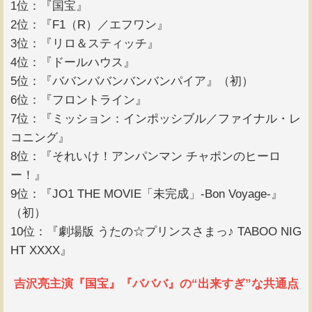
1位：『国宝』
2位：『F1（R）／エフワン』
3位：『リロ＆スティッチ』
4位：『ドールハウス』
5位：『ババンババンバンバンパイア』（初）
6位：『フロントライン』
7位：『ミッション：インポッシブル／ファイナル・レ
コニング』
8位：『それいけ！アンパンマン チャポンのヒーロ
ー！』
9位：『JO1 THE MOVIE「未完成」-Bon Voyage-』
（初）
10位：『劇場版 うたの☆プリンスさまっ♪ TABOO NIG
HT XXXX』
吉沢亮主演『国宝』『バババ』の“出来すぎ”な共通点