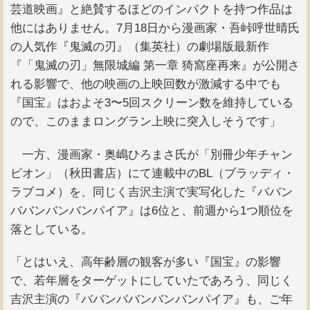
芸道映画』と絶賛するほどのインパクトを持つ作品は
他にはありません。7月18日から漫画家・吾峠呼世晴氏
の人気作『鬼滅の刃』（集英社）の劇場版最新作
『「鬼滅の刃」無限城編 第一章 猗窩座再来』が公開さ
れる影響で、他の映画の上映回数が激減する中でも
『国宝』はおよそ3〜5回スクリーン数を維持している
ので、このままロングラン上映に突入しそうです」
一方、漫画家・奥嶋ひろまさ氏が「別冊少年チャン
ピオン」（秋田書店）にて連載中のBL（ブラッディ・
ラブコメ）を、同じく吉沢主演で実写化した『ババン
ババンバンバンパイア』は6位と、前週から1つ順位を
落としている。
「とはいえ、高年齢層の観客が多い『国宝』の影響
で、若年層をターゲットにしていたであろう、同じく
吉沢主演の『ババンババンバンバンパイア』も、ご年