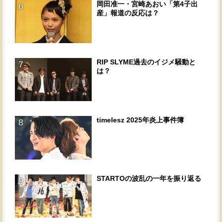
岡田准一・宮崎あおい「第4子出
6
産」報道の反応は？
RIP SLYME過去のイジメ騒動と
7
は？
timelesz 2025年炎上事件簿
8
STARTOの波乱の一年を振り返る
9