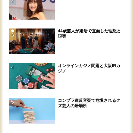
2
44歳芸人が婚活で直面した理想と
3
現実
オンラインカジノ問題と大阪IRカ
4
ジノ
コンプラ違反容疑で危惧されるク
5
ズ芸人の居場所