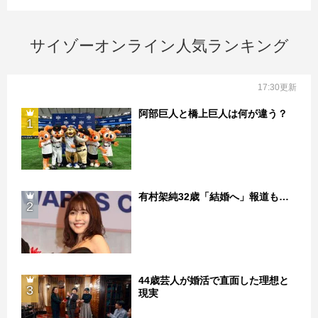
サイゾーオンライン人気ランキング
17:30更新
阿部巨人と橋上巨人は何が違う？
1
有村架純32歳「結婚へ」報道も…
2
44歳芸人が婚活で直面した理想と
3
現実