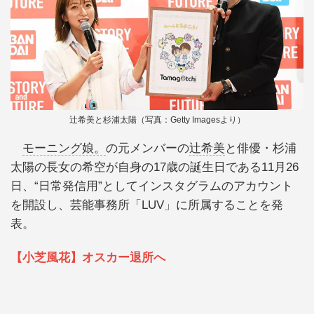
辻希美と杉浦太陽（写真：Getty Imagesより）
モーニング娘。
の元メンバーの
辻希美
と俳優・杉浦
太陽の長女の希空が自身の17歳の誕生日である11月26
日、“日常発信用”としてインスタグラムのアカウント
を開設し、芸能事務所「LUV」に所属することを発
表。
【小芝風花】オスカー退所へ