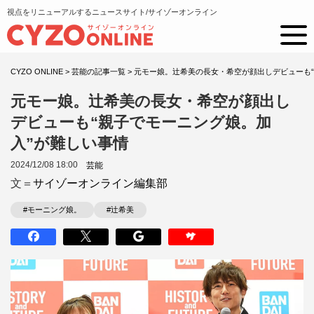
視点をリニューアルするニュースサイト/サイゾーオンライン
CYZO ONLINE
>
芸能の記事一覧
>
元モー娘。辻希美の長女・希空が顔出しデビューも“
元モー娘。辻希美の長女・希空が顔出し
デビューも“親子でモーニング娘。加
入”が難しい事情
2024/12/08 18:00
芸能
文＝
サイゾーオンライン編集部
#モーニング娘。
#辻希美