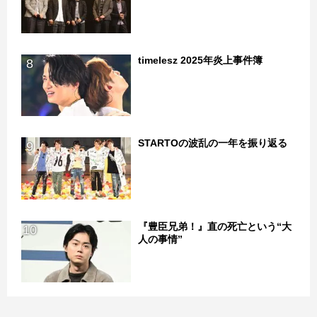
timelesz 2025年炎上事件簿
8
STARTOの波乱の一年を振り返る
9
『豊臣兄弟！』直の死亡という“大
10
人の事情”