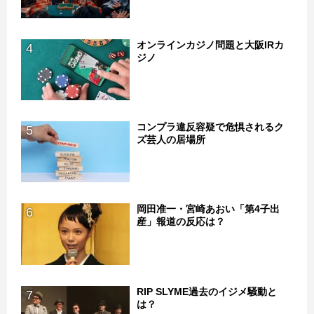
オンラインカジノ問題と大阪IRカ
4
ジノ
コンプラ違反容疑で危惧されるク
5
ズ芸人の居場所
岡田准一・宮崎あおい「第4子出
6
産」報道の反応は？
RIP SLYME過去のイジメ騒動と
7
は？