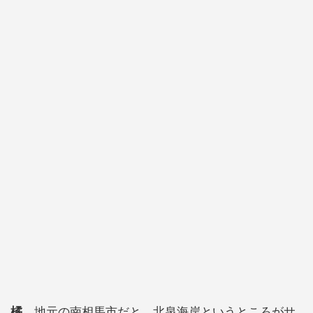
橘
地元の南相馬市だと、北泉海岸というところがサ