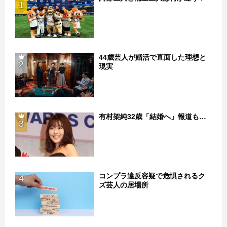
1
44歳芸人が婚活で直面した理想と
2
現実
有村架純32歳「結婚へ」報道も…
3
コンプラ違反容疑で危惧されるク
4
ズ芸人の居場所