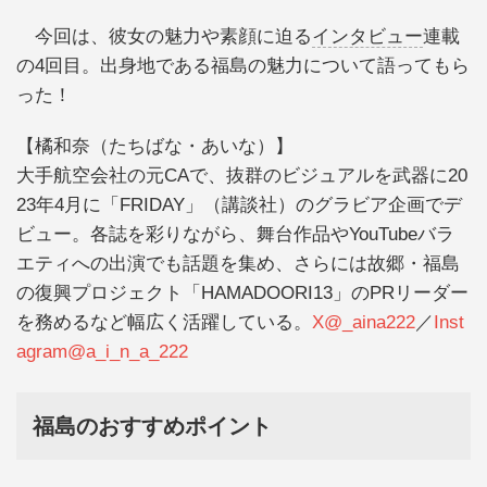
今回は、彼女の魅力や素顔に迫る
インタビュー
連載
の4回目。出身地である福島の魅力について語ってもら
った！
【橘和奈（たちばな・あいな）】
大手航空会社の元CAで、抜群のビジュアルを武器に20
23年4月に「FRIDAY」（講談社）のグラビア企画でデ
ビュー。各誌を彩りながら、舞台作品やYouTubeバラ
エティへの出演でも話題を集め、さらには故郷・福島
の復興プロジェクト「HAMADOORI13」のPRリーダー
を務めるなど幅広く活躍している。
X@_aina222
／
Inst
agram@a_i_n_a_222
福島のおすすめポイント