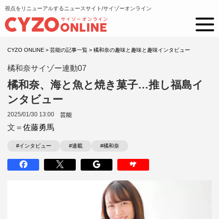
視点をリニューアルするニュースサイト/サイゾーオンライン
CYZO ONLINE
>
芸能の記事一覧
>
橘和奈の趣味と趣味と趣味インタビュー
橘和奈サイゾー連動07
橘和奈、海と魚と焼き菓子…推し福島イ
ンタビュー
2025/01/30 13:00
芸能
文＝
佐藤勇馬
#インタビュー
#連載
#橘和奈