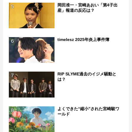
岡田准一・宮崎あおい「第4子出
5
産」報道の反応は？
timelesz 2025年炎上事件簿
6
RIP SLYME過去のイジメ騒動と
7
は？
よくできた“縮小”された宮崎駿ワ
8
ールド