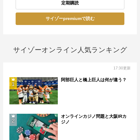
定期購読
サイゾーpremiumで読む
サイゾーオンライン人気ランキング
17:30更新
阿部巨人と橋上巨人は何が違う？
1
オンラインカジノ問題と大阪IRカ
2
ジノ