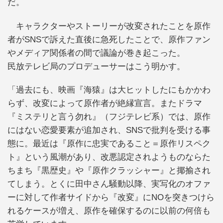
だ。
キャラクターやストーリーが改変されたことを原作
者がSNSで訴えた直後に急死したことで、原作ファン
やメディア関係者の間で議論が巻き起こった。
民放テレビ局のプロデューサーはこう明かす。
「過去にも、映画『海猿』は大ヒットしたにもかかわ
らず、改変によって原作者が絶縁宣言。またドラマ
『ミステリと言う勿れ』（フジテレビ系）では、原作
にはない恋愛要素が追加され、SNSで批判を受ける事
態に。最近は『原作に忠実であること＝原作リスペク
ト』という風潮があり、改悪認定されようものならた
ちまち『黒歴史』や『原作クラッシャー』と揶揄され
てしまう。とくに田中さん騒動以降、実写化のオファ
ーに対して作者サイドから『改変』にNOを突きつけら
れるケースが増え、原作を確保するのに以前の何倍も