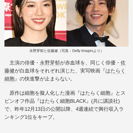
永野芽郁と佐藤健（写真：Getty Imagesより）
主演の俳優・
永野芽郁
が赤血球を、同じく俳優・
佐
藤健
が白血球をそれぞれ演じた、実写映画『
はたらく
細胞
』の快進撃が止まらない。
原作は細胞を擬人化した漫画『はたらく細胞』とス
ピンオフ作品『はたらく細胞BLACK』(共に講談社)
で、昨年12月13日の公開以降、4週連続で興行収入ラ
ンキング1位をキープ。