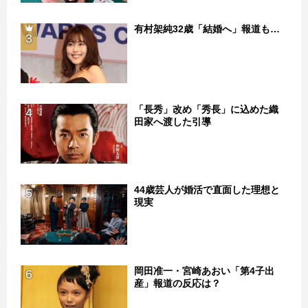
有村架純32歳「結婚へ」報道も…
3
「長秀」改め「秀長」に込めた織
4
田家へ渡した引導
44歳芸人が婚活で直面した理想と
5
現実
岡田准一・宮崎あおい「第4子出
6
産」報道の反応は？