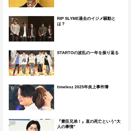
RIP SLYME過去のイジメ騒動と
7
は？
STARTOの波乱の一年を振り返る
8
timelesz 2025年炎上事件簿
9
『豊臣兄弟！』直の死亡という“大
10
人の事情”