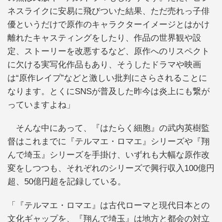
ネスライクに安易に飛びついた結果、ただ売れっ子俳
優というだけで原作のキャラクターイメージとはかけ
離れたキャスティングをしたり、作品の世界観や設
定、ストーリーを改悪するなど、原作へのリスペクト
に欠ける実写化作品もあり、そうしたドラマや映画
は“原作レイプ”などと激しい批判にさらされることに
なります。とくにSNSが普及した昨今は炎上にも繋が
っていますよね」
そんな中にあって、『はたらく細胞』の武内英樹監
督はこれまでに『テルマエ・ロマエ』シリーズや『翔
んで埼玉』シリーズを手掛け、いずれも大幅な原作改
変をしつつも、それぞれのシリーズで興行収入100億円
超、50億円超を記録している。
「『テルマエ・ロマエ』は古代ローマと現代日本との
文化ギャップを、『翔んで埼玉』は地方と都会の対立