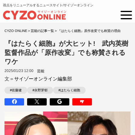
視点をリニューアルするニュースサイト/サイゾーオンライン
CYZO ONLINE
>
芸能の記事一覧
>
『はたらく細胞』原作改変でも称賛の理由
『はたらく細胞』が大ヒット! 武内英樹
監督作品が「原作改変」でも称賛される
ワケ
2025/01/23 12:00
芸能
文＝
サイゾーオンライン編集部
#佐藤健
#永野芽郁
#はたらく細胞