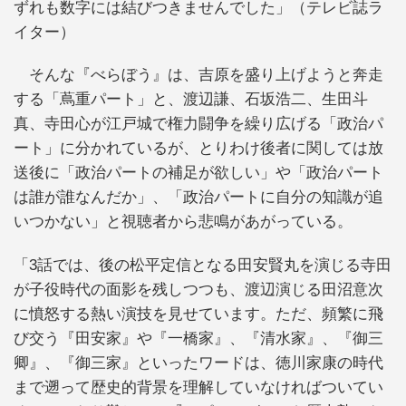
ずれも数字には結びつきませんでした」（テレビ誌ラ
イター）
そんな『べらぼう』は、吉原を盛り上げようと奔走
する「蔦重パート」と、渡辺謙、石坂浩二、生田斗
真、寺田心が江戸城で権力闘争を繰り広げる「政治パ
ート」に分かれているが、とりわけ後者に関しては放
送後に「政治パートの補足が欲しい」や「政治パート
は誰が誰なんだか」、「政治パートに自分の知識が追
いつかない」と視聴者から悲鳴があがっている。
「3話では、後の松平定信となる田安賢丸を演じる寺田
が子役時代の面影を残しつつも、渡辺演じる田沼意次
に憤怒する熱い演技を見せています。ただ、頻繁に飛
び交う『田安家』や『一橋家』、『清水家』、『御三
卿』、『御三家』といったワードは、徳川家康の時代
まで遡って歴史的背景を理解していなければついてい