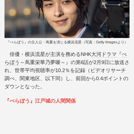
『べらぼう』の主人公・蔦重を演じる横浜流星（写真：Getty Imagesより）
俳優・横浜流星が主演を務めるNHK
大河ドラマ
『
べ
らぼう
～蔦重栄華乃夢噺～』の第6話が2月9日に放送さ
れ、世帯平均視聴率が10.2％を記録（ビデオリサーチ
調べ、関東地区、以下同）し、前回から0.4ポイントの
ダウンとなった。
『べらぼう』江戸城の人間関係