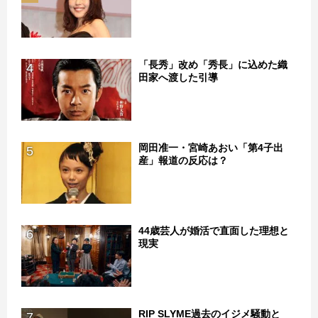
「長秀」改め「秀長」に込めた織
4
田家へ渡した引導
岡田准一・宮崎あおい「第4子出
5
産」報道の反応は？
44歳芸人が婚活で直面した理想と
6
現実
RIP SLYME過去のイジメ騒動と
7