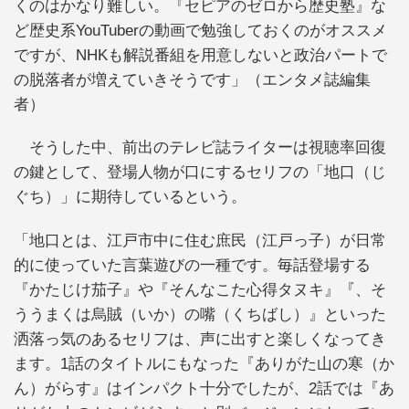
くのはかなり難しい。『セピアのゼロから歴史塾』な
ど歴史系YouTuberの動画で勉強しておくのがオススメ
ですが、NHKも解説番組を用意しないと政治パートで
の脱落者が増えていきそうです」（エンタメ誌編集
者）
そうした中、前出のテレビ誌ライターは視聴率回復
の鍵として、登場人物が口にするセリフの「地口（じ
ぐち）」に期待しているという。
「地口とは、江戸市中に住む庶民（江戸っ子）が日常
的に使っていた言葉遊びの一種です。毎話登場する
『かたじけ茄子』や『そんなこた心得タヌキ』『、そ
ううまくは烏賊（いか）の嘴（くちばし）』といった
洒落っ気のあるセリフは、声に出すと楽しくなってき
ます。1話のタイトルにもなった『ありがた山の寒（か
ん）がらす』はインパクト十分でしたが、2話では『あ