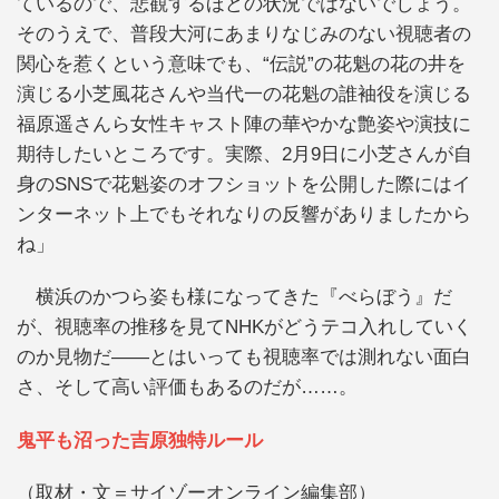
ているので、悲観するほどの状況ではないでしょう。
そのうえで、普段大河にあまりなじみのない視聴者の
関心を惹くという意味でも、“伝説”の花魁の花の井を
演じる小芝風花さんや当代一の花魁の誰袖役を演じる
福原遥さんら女性キャスト陣の華やかな艶姿や演技に
期待したいところです。実際、2月9日に小芝さんが自
身のSNSで花魁姿のオフショットを公開した際にはイ
ンターネット上でもそれなりの反響がありましたから
ね」
横浜のかつら姿も様になってきた『べらぼう』だ
が、視聴率の推移を見てNHKがどうテコ入れしていく
のか見物だ――とはいっても視聴率では測れない面白
さ、そして高い評価もあるのだが……。
鬼平も沼った吉原独特ルール
（取材・文＝サイゾーオンライン編集部）