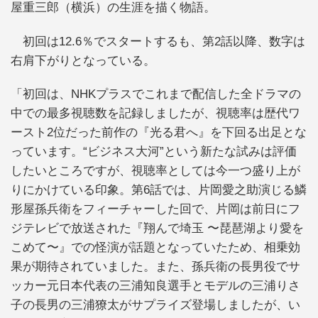
屋重三郎（横浜）の生涯を描く物語。
初回は12.6％でスタートするも、第2話以降、数字は
右肩下がりとなっている。
「初回は、NHKプラスでこれまで配信した全ドラマの
中での最多視聴数を記録しましたが、視聴率は歴代ワ
ースト2位だった前作の『光る君へ』を下回る出足とな
っています。“ビジネス大河”という新たな試みは評価
したいところですが、視聴率としては今一つ盛り上が
りにかけている印象。第6話では、片岡愛之助演じる鱗
形屋孫兵衛をフィーチャーした回で、片岡は前日にフ
ジテレビで放送された『翔んで埼玉 〜琵琶湖より愛を
こめて〜』での怪演が話題となっていたため、相乗効
果が期待されていました。また、孫兵衛の長男役でサ
ッカー元日本代表の三浦知良選手とモデルの三浦りさ
子の長男の三浦獠太がサプライズ登場しましたが、い