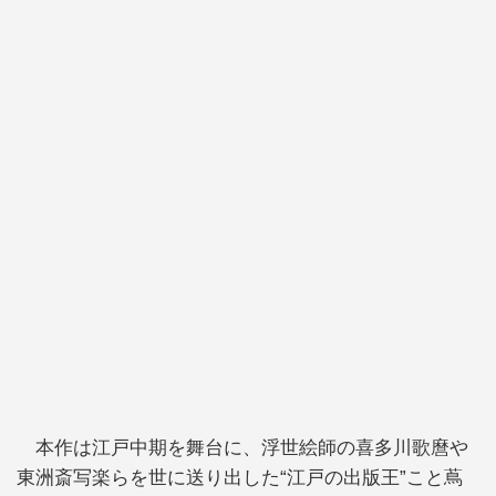
本作は江戸中期を舞台に、浮世絵師の喜多川歌麿や
東洲斎写楽らを世に送り出した“江戸の出版王”こと蔦