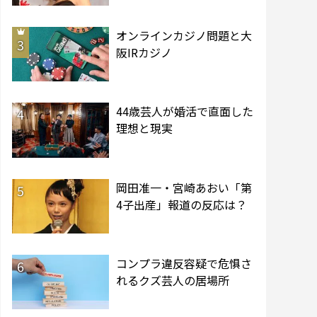
オンラインカジノ問題と大
3
阪IRカジノ
44歳芸人が婚活で直面した
4
理想と現実
岡田准一・宮崎あおい「第
5
4子出産」報道の反応は？
コンプラ違反容疑で危惧さ
6
れるクズ芸人の居場所