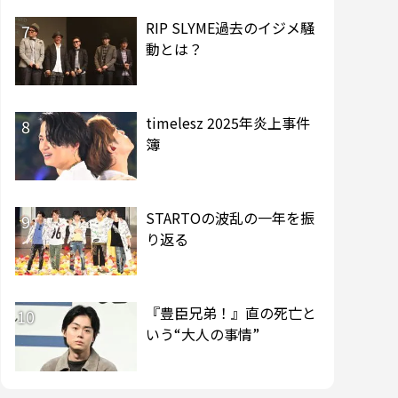
RIP SLYME過去のイジメ騒
7
動とは？
timelesz 2025年炎上事件
8
簿
STARTOの波乱の一年を振
9
り返る
『豊臣兄弟！』直の死亡と
10
いう“大人の事情”