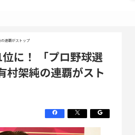
純の連覇がストップ
1位に！ 「プロ野球選
有村架純の連覇がスト