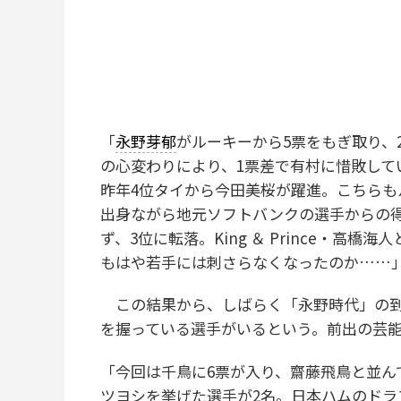
「
永野芽郁
がルーキーから5票をもぎ取り、
の心変わりにより、1票差で有村に惜敗して
昨年4位タイから今田美桜が躍進。こちらも
出身ながら地元ソフトバンクの選手からの
ず、3位に転落。King ＆ Prince・高
もはや若手には刺さらなくなったのか……
この結果から、しばらく「永野時代」の到
を握っている選手がいるという。前出の芸
「今回は千鳥に6票が入り、齋藤飛鳥と並ん
ツヨシを挙げた選手が2名。日本ハムのドラ