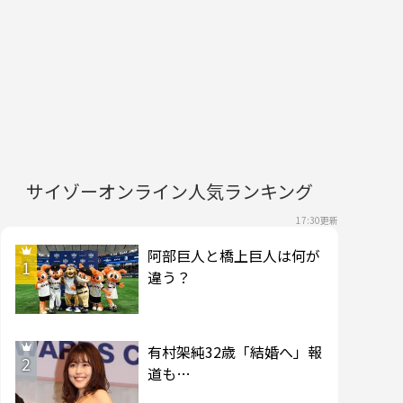
サイゾーオンライン人気ランキング
17:30更新
阿部巨人と橋上巨人は何が
1
違う？
有村架純32歳「結婚へ」報
2
道も…