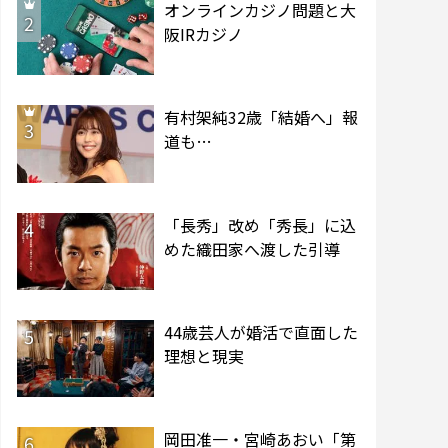
オンラインカジノ問題と大
2
阪IRカジノ
有村架純32歳「結婚へ」報
3
道も…
「長秀」改め「秀長」に込
4
めた織田家へ渡した引導
44歳芸人が婚活で直面した
5
理想と現実
岡田准一・宮崎あおい「第
6