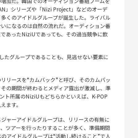
増加だ。韓国でのオーディション番組ブームを
AN」シリーズや「Nizi Project」などのオーデ
、多くのアイドルグループが誕生した。ライバル
合いになるのは自然の流れだ。オーディション番
あったNiziUであっても、その過当競争に飲
踏襲したグループであることも、見逃せない要素に
のリリースを“カムバック”と呼び、そのカムバッ
、その期間が終わるとメディア露出が激減し、準
ト所属のNiziUもどちらかといえば、K-POP
見えます。
ジャーアイドルグループは、リリースの有無に
り、ツアーを行ったりすることが多く、準備期間
のアイドルグループは“活動し続けること”で人