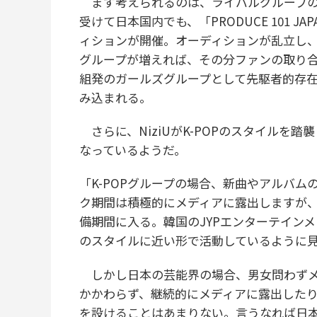
まず考えられるのは、ライバルグループの
受けて日本国内でも、「PRODUCE 101 JAP
ィションが開催。オーディションが乱立し
グループが増えれば、その分ファンの取り
組発のガールズグループとして先駆者的存在で
み込まれる。
さらに、NiziUがK-POPのスタイルを
なっているようだ。
「K-POPグループの場合、新曲やアルバム
ク期間は積極的にメディアに露出しますが
備期間に入る。韓国のJYPエンターテインメン
のスタイルに近い形で活動しているように
しかし日本の芸能界の場合、男女問わずメ
かかわらず、継続的にメディアに露出した
を設けることはあまりない。言うなれば日本