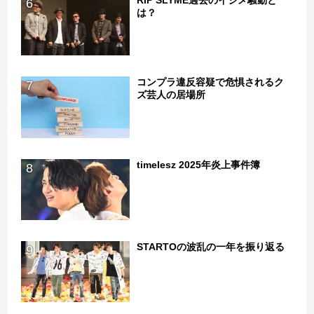
RIP SLYME過去のイジメ騒動と
6
は？
コンプラ違反容疑で危惧されるク
7
ズ芸人の居場所
timelesz 2025年炎上事件簿
8
STARTOの波乱の一年を振り返る
9