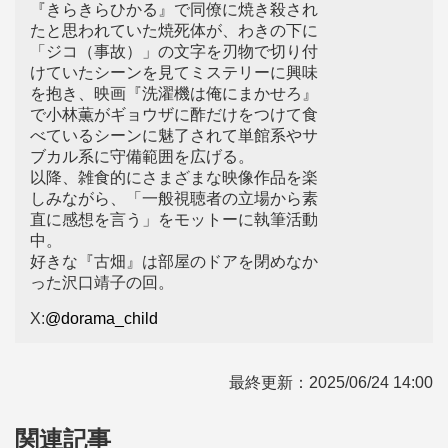
『きらきらひかる』で同僚に焼き殺され
たと思われていた焼死体が、わきの下に
「ジコ（事故）」の文字を刃物で切り付
けていたシーンを見てミステリーに興味
を抱き、映画『洗濯機は俺にまかせろ』
で小林薫がギョウザに酢だけをつけて食
べているシーンに魅了されて単館系やサ
ブカル系に守備範囲を広げる。
以降、雑食的にさまざまな映像作品を楽
しみながら、「一般視聴者の立場から素
直に感想を言う」をモットーに執筆活動
中。
好きな『古畑』は部屋のドアを閉めなか
った沢口靖子の回。
X:
@dorama_child
最終更新：
2025/06/24 14:00
関連記事