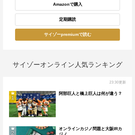
Amazonで購入
定期購読
サイゾーpremiumで読む
サイゾーオンライン人気ランキング
23:30更新
阿部巨人と橋上巨人は何が違う？
1
オンラインカジノ問題と大阪IRカ
2
ジノ