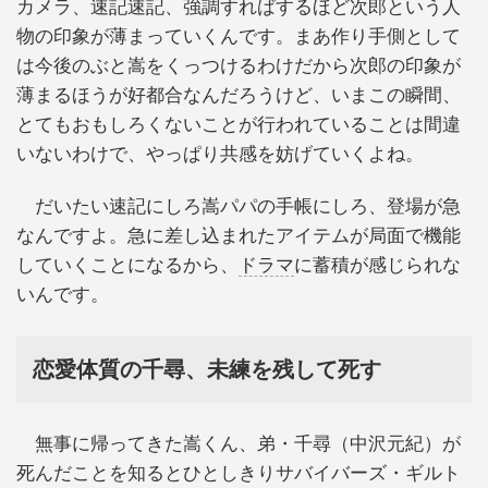
カメラ、速記速記、強調すればするほど次郎という人
物の印象が薄まっていくんです。まあ作り手側として
は今後のぶと嵩をくっつけるわけだから次郎の印象が
薄まるほうが好都合なんだろうけど、いまこの瞬間、
とてもおもしろくないことが行われていることは間違
いないわけで、やっぱり共感を妨げていくよね。
だいたい速記にしろ嵩パパの手帳にしろ、登場が急
なんですよ。急に差し込まれたアイテムが局面で機能
していくことになるから、
ドラマ
に蓄積が感じられな
いんです。
恋愛体質の千尋、未練を残して死す
無事に帰ってきた嵩くん、弟・千尋（中沢元紀）が
死んだことを知るとひとしきりサバイバーズ・ギルト