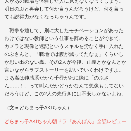
人があの戦場を体験した人に見えなくなってしまう。
明日のぶと再会して何か言うんだろうけど、何を言っ
ても説得力がなくなっちゃうんです。
戦争を通して、別に大したモチベーションがあった
わけではない教師という仕事を辞めることができて、
カメラと現像と速記というスキルを労なく手に入れた
のぶさんと、「戦地では腹が減ってたなぁ」くらいし
か思い出のない嵩。その2人が今後、正義とかなんとか
言いながらラブストーリーを紡いでいくわけですよ。
まあ嵩は鈍感系だから千尋が死に際に「のぶさ
ん……！」って叫んだかどうかなんて想像もしてない
だろうけど、この2人の先行きには不安しかないよね。
（文＝どらまっ子AKIちゃん）
どらまっ子AKIちゃん朝ドラ『あんぱん』全話レビュー