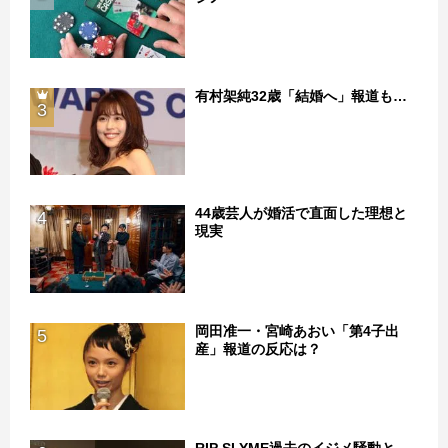
有村架純32歳「結婚へ」報道も…
3
44歳芸人が婚活で直面した理想と
4
現実
岡田准一・宮崎あおい「第4子出
5
産」報道の反応は？