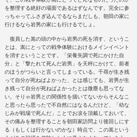
を整理する絶好の場面であるはずなんです。完全に参
っちゃってふさぎ込んでるならまだしも、朝田の家に
行けるなら岩男の家にも行けるでしょ。
復員した嵩の頭の中から岩男の死を消す、というこ
とは、嵩にとっての戦争体験におけるメインイベント
を消すということです。「栄養失調で死にかけた自
分」と「撃たれて死んだ岩男」を天秤にかけて、前者
のほうがつらいと言ってしまっている。千尋が生き残
って自分が死ねばよかった、とは感じても、岩男が生
き残って自分が死ねばよかったとは微塵も思ってな
い。そりゃ岩男との関係性を描いてないからそんなこ
と思ったら思ったで不自然にはなるんだけど、「幼な
じみが戦場で死んだ」ことでお涙を頂戴しておいて、
その痛みを整理することを朝田家訪問より後回しにす
る（もしくは行かないのかな）時点で、この嵩という