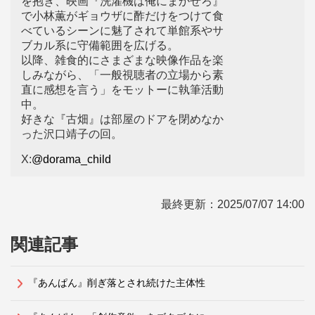
を抱き、映画『洗濯機は俺にまかせろ』
で小林薫がギョウザに酢だけをつけて食
べているシーンに魅了されて単館系やサ
ブカル系に守備範囲を広げる。
以降、雑食的にさまざまな映像作品を楽
しみながら、「一般視聴者の立場から素
直に感想を言う」をモットーに執筆活動
中。
好きな『古畑』は部屋のドアを閉めなか
った沢口靖子の回。
X:
@dorama_child
最終更新：
2025/07/07 14:00
関連記事
『あんぱん』削ぎ落とされ続けた主体性