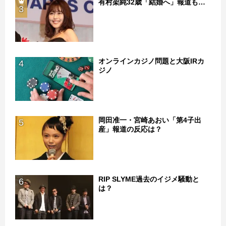
有村架純32歳「結婚へ」報道も…
3
オンラインカジノ問題と大阪IRカ
4
ジノ
岡田准一・宮崎あおい「第4子出
5
産」報道の反応は？
RIP SLYME過去のイジメ騒動と
6
は？