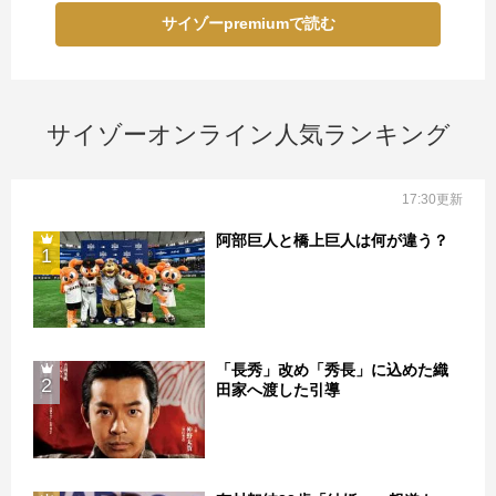
サイゾーpremiumで読む
サイゾーオンライン人気ランキング
17:30更新
阿部巨人と橋上巨人は何が違う？
1
「長秀」改め「秀長」に込めた織
2
田家へ渡した引導