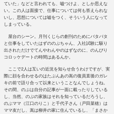
ていた」などと言われても、嘘つけよ、としか思えな
い。この人は面接で、仕事については何も答えられな
いし、思想については嘘をつく、そういう人になって
しまっている。
屋台のシーン。月刊くじらの創刊のためにバタバタ
と仕事をしていたはずののぶちゃん、入社試験に駆り
出されただけでてんやわんやのはずなのに、のんびり
コロッケデートの時間はあるんか。
ここで2人は互いの近況を知らせ合うわけですが、実
際に顔を合わせるのはたぶんあの嵩の復員直後のガレ
キの前で語り合って以来ということなんでしょうね。
その間、のぶは自分の記事が一面に載ったりしている
し、当然、のぶの家族はそれを知っているだろうし、
のぶママ（江口のりこ）と千代子さん（戸田菜穂）は
ママ友だし、嵩は柳井の家に住んでいるし、「まさか