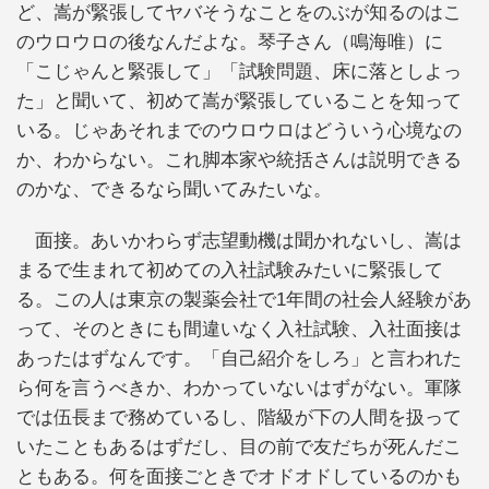
ど、嵩が緊張してヤバそうなことをのぶが知るのはこ
のウロウロの後なんだよな。琴子さん（鳴海唯）に
「こじゃんと緊張して」「試験問題、床に落としよっ
た」と聞いて、初めて嵩が緊張していることを知って
いる。じゃあそれまでのウロウロはどういう心境なの
か、わからない。これ脚本家や統括さんは説明できる
のかな、できるなら聞いてみたいな。
面接。あいかわらず志望動機は聞かれないし、嵩は
まるで生まれて初めての入社試験みたいに緊張して
る。この人は東京の製薬会社で1年間の社会人経験があ
って、そのときにも間違いなく入社試験、入社面接は
あったはずなんです。「自己紹介をしろ」と言われた
ら何を言うべきか、わかっていないはずがない。軍隊
では伍長まで務めているし、階級が下の人間を扱って
いたこともあるはずだし、目の前で友だちが死んだこ
ともある。何を面接ごときでオドオドしているのかも