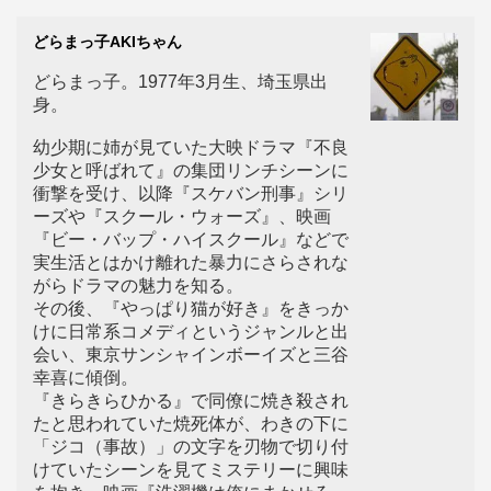
どらまっ子AKIちゃん
どらまっ子。1977年3月生、埼玉県出
身。
幼少期に姉が見ていた大映ドラマ『不良
少女と呼ばれて』の集団リンチシーンに
衝撃を受け、以降『スケバン刑事』シリ
ーズや『スクール・ウォーズ』、映画
『ビー・バップ・ハイスクール』などで
実生活とはかけ離れた暴力にさらされな
がらドラマの魅力を知る。
その後、『やっぱり猫が好き』をきっか
けに日常系コメディというジャンルと出
会い、東京サンシャインボーイズと三谷
幸喜に傾倒。
『きらきらひかる』で同僚に焼き殺され
たと思われていた焼死体が、わきの下に
「ジコ（事故）」の文字を刃物で切り付
けていたシーンを見てミステリーに興味