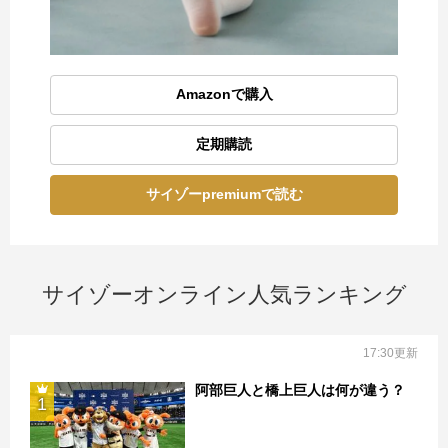
Amazonで購入
定期購読
サイゾーpremiumで読む
サイゾーオンライン人気ランキング
17:30更新
阿部巨人と橋上巨人は何が違う？
1