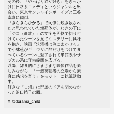
その後、『やっぱり猫が好き』をきっか
けに日常系コメディというジャンルと出
会い、東京サンシャインボーイズと三谷
幸喜に傾倒。
『きらきらひかる』で同僚に焼き殺され
たと思われていた焼死体が、わきの下に
「ジコ（事故）」の文字を刃物で切り付
けていたシーンを見てミステリーに興味
を抱き、映画『洗濯機は俺にまかせろ』
で小林薫がギョウザに酢だけをつけて食
べているシーンに魅了されて単館系やサ
ブカル系に守備範囲を広げる。
以降、雑食的にさまざまな映像作品を楽
しみながら、「一般視聴者の立場から素
直に感想を言う」をモットーに執筆活動
中。
好きな『古畑』は部屋のドアを閉めなか
った沢口靖子の回。
X:
@dorama_child