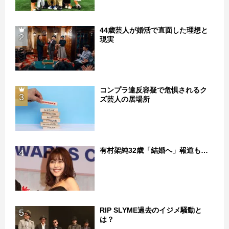
44歳芸人が婚活で直面した理想と
2
現実
コンプラ違反容疑で危惧されるク
3
ズ芸人の居場所
有村架純32歳「結婚へ」報道も…
4
RIP SLYME過去のイジメ騒動と
5
は？