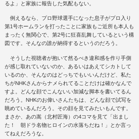
るよ」と家族に報告した気配もない。
例えるなら、プロ野球選手になった息子がプロ入り
第1号ホームランを打ったことに家族もご近所も本人も
まったく無関心で、第2号に狂喜乱舞しているという構
図です。そんなの誰が納得するというのだろう。
そうした視聴者が抱いて然るべき違和感を作り手側
が感じ取れていないのか、あるいはあえてシカトして
いるのか、そんなのはどっちでもいいんだけど、私た
ちがNHKさんからナメられてることだけは確かなんで
すよ。どんな顔でこんないい加減な脚本を書いてるん
だろう。NHKのお偉いさんたちは、どんな顔で試写を
眺めているんだろう。その顔を見てみたいもんです。
まさか、あの嵩（北村匠海）の4コマを見て「出まし
た！ 朝ドラ名物ヒロインの水落ちだね！」とか言っ
てねえだろうな。