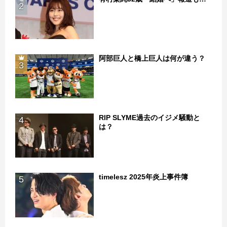
2
阿部巨人と橋上巨人は何が違う？
3
RIP SLYME過去のイジメ騒動と
4
は？
timelesz 2025年炎上事件簿
5