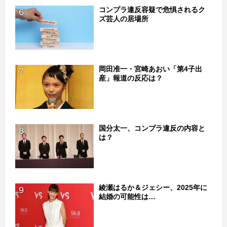
コンプラ違反容疑で危惧されるク
6
ズ芸人の居場所
岡田准一・宮崎あおい「第4子出
7
産」報道の反応は？
国分太一、コンプラ違反の内容と
8
は？
綾瀬はるか＆ジェシー、2025年に
9
結婚の可能性は…