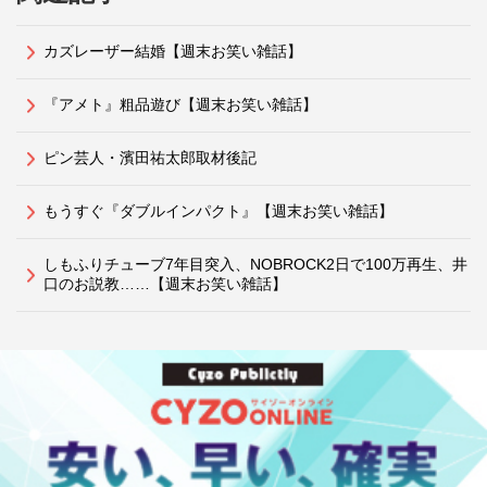
カズレーザー結婚【週末お笑い雑話】
『アメト』粗品遊び【週末お笑い雑話】
ピン芸人・濱田祐太郎取材後記
もうすぐ『ダブルインパクト』【週末お笑い雑話】
しもふりチューブ7年目突入、NOBROCK2日で100万再生、井
口のお説教……【週末お笑い雑話】