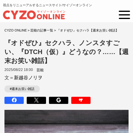
視点をリニューアルするニュースサイト/サイゾーオンライン
CYZO ONLINE
>
芸能の記事一覧
>
『オドぜひ』セクハラ【週末お笑い雑話】
『オドぜひ』セクハラ、ノンスタすご
い、『DTCH（仮）』どうなの？……【週
末お笑い雑話】
2025/08/22 18:00
芸能
文＝
新越谷ノリヲ
#週末お笑い雑話