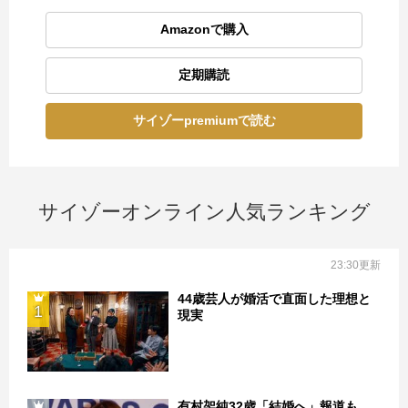
Amazonで購入
定期購読
サイゾーpremiumで読む
サイゾーオンライン人気ランキング
23:30更新
44歳芸人が婚活で直面した理想と
1
現実
有村架純32歳「結婚へ」報道も…