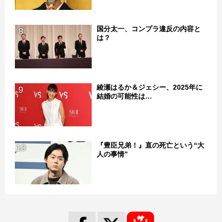
国分太一、コンプラ違反の内容と
8
は？
綾瀬はるか＆ジェシー、2025年に
9
結婚の可能性は…
『豊臣兄弟！』直の死亡という“大
10
人の事情”