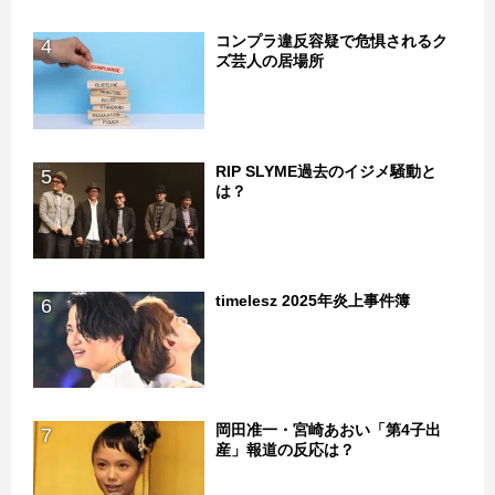
コンプラ違反容疑で危惧されるク
4
ズ芸人の居場所
RIP SLYME過去のイジメ騒動と
5
は？
timelesz 2025年炎上事件簿
6
岡田准一・宮崎あおい「第4子出
7
産」報道の反応は？