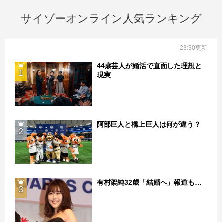
サイゾーオンライン人気ランキング
23:30更新
44歳芸人が婚活で直面した理想と
1
現実
阿部巨人と橋上巨人は何が違う？
2
有村架純32歳「結婚へ」報道も…
3