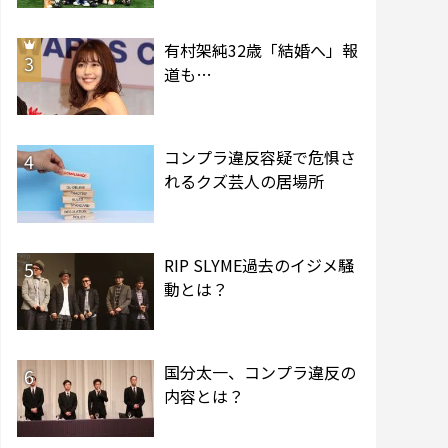
有村架純32歳「結婚へ」報
3
道も…
コンプラ違反容疑で危惧さ
4
れるクズ芸人の居場所
RIP SLYME過去のイジメ騒
5
動とは？
国分太一、コンプラ違反の
6
内容とは？