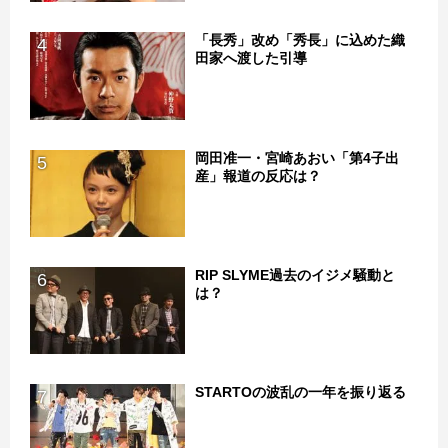
「長秀」改め「秀長」に込めた織
4
田家へ渡した引導
岡田准一・宮崎あおい「第4子出
5
産」報道の反応は？
RIP SLYME過去のイジメ騒動と
6
は？
STARTOの波乱の一年を振り返る
7