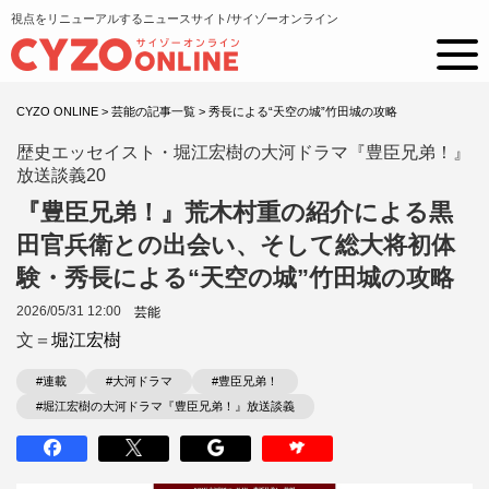
視点をリニューアルするニュースサイト/サイゾーオンライン
CYZO ONLINE
>
芸能の記事一覧
>
秀長による“天空の城”竹田城の攻略
歴史エッセイスト・堀江宏樹の大河ドラマ『豊臣兄弟！』
放送談義20
『豊臣兄弟！』荒木村重の紹介による黒
田官兵衛との出会い、そして総大将初体
験・秀長による“天空の城”竹田城の攻略
2026/05/31 12:00
芸能
文＝
堀江宏樹
#連載
#大河ドラマ
#豊臣兄弟！
#堀江宏樹の大河ドラマ『豊臣兄弟！』放送談義