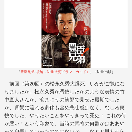
『
豊臣兄弟! 後編（NHK大河ドラマ・ガイド）
』（NHK出版）
前回（第20回）の松永久秀大爆死、いかがご覧にな
りましたか。松永久秀が憑依したかのような表情の竹
中直人さんが、涙まじりの笑顔で見せた最期でした
が、背景に流れる劇伴も含め悲壮感はなく、むしろ爽
快でした。やりたいことをやりきって死ぬ！ これの何
が悪い！という印象で、当時の武将の何割かはああや
って自害していったのではないか……などと思わせら