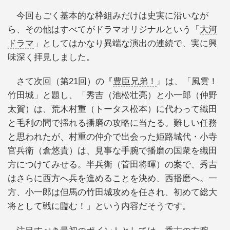
今回もごく基本的な枠組みだけは史実に沿いなが
ら、その他はすべてがドラマオリジナルという「
大河
ドラマ
」としてはかなり異端な演出の連続で、実に興
味深く拝見しました。
さて次回（第21回）の『
豊臣兄弟！
』は、「風雲！
竹田城」と題し、「秀吉（池松壮亮）と小一郎（仲野
太賀）は、荒木村重（トータス松本）に代わって織田
と毛利の間で揺れる播磨の攻略に当たる。難しい任務
と思われたが、村重の仲介で出会った姫路城代・小寺
官兵衛（倉悠貴）は、見事な手腕で播磨の国衆を織田
方につけてみせる。半兵衛（菅田将暉）の案で、秀吉
はさらに西方へ兵を進めることを決め、西播磨へ。一
方、小一郎は但馬の竹田城攻めを任され、初めて総大
将として戦に臨む！」という内容だそうです。