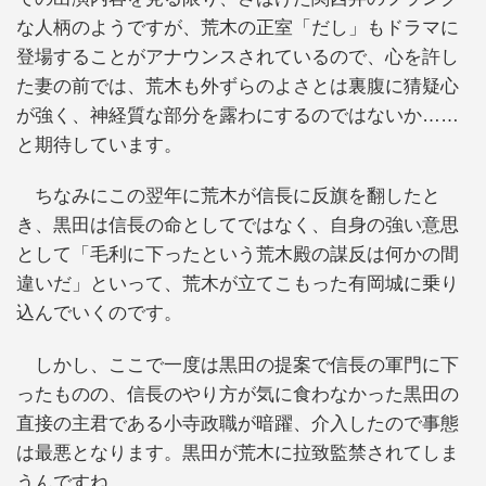
な人柄のようですが、荒木の正室「だし」もドラマに
登場することがアナウンスされているので、心を許し
た妻の前では、荒木も外ずらのよさとは裏腹に猜疑心
が強く、神経質な部分を露わにするのではないか……
と期待しています。
ちなみにこの翌年に荒木が信長に反旗を翻したと
き、黒田は信長の命としてではなく、自身の強い意思
として「毛利に下ったという荒木殿の謀反は何かの間
違いだ」といって、荒木が立てこもった有岡城に乗り
込んでいくのです。
しかし、ここで一度は黒田の提案で信長の軍門に下
ったものの、信長のやり方が気に食わなかった黒田の
直接の主君である小寺政職が暗躍、介入したので事態
は最悪となります。黒田が荒木に拉致監禁されてしま
うんですね。