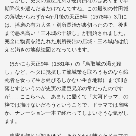
しかし、史実の豊臣兄弟が恩情的なのはあくまで早
期降伏を選んだ者だけなんですね。この最初の竹田城
の落城からわずか4か月後の天正6年（1578年）3月に
は、播磨の有力大名・別所長治が裏切ったので、後世
まで悪名高い「三木城の干殺し」が開始されました。
完全に物資を絶たれた別所長治の居城・三木城内は飢
えと渇きの地獄絵図となっています。
ほかにも天正9年（1581年）の「鳥取城の渇え殺
し」など、ヘタに抵抗して籠城策を取ろうものなら餓
死者を食って生き延びるしかない生き地獄にまで叩き
落とすというのが史実の豊臣兄弟の常だったのです
が……ここらへん、あまりに酷くて「大河ドラマ」の
枠では描けないだろうということで、ドラマでは省略
か、ナレーション一本で終わってしまいそうな気がし
ます。
史実を知れば知るほど、それとかけ離れたドラマの