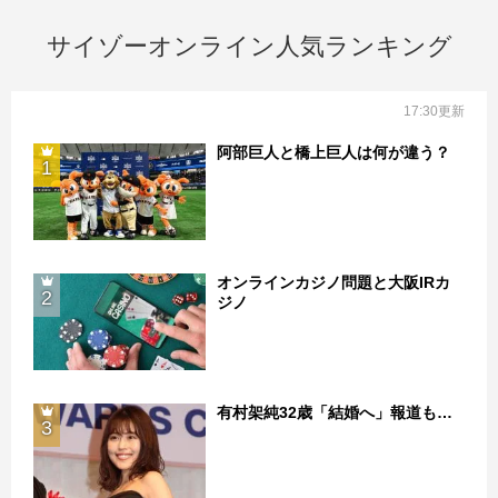
サイゾーオンライン人気ランキング
17:30更新
阿部巨人と橋上巨人は何が違う？
1
オンラインカジノ問題と大阪IRカ
2
ジノ
有村架純32歳「結婚へ」報道も…
3