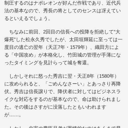
制圧するのはナポレオンが好んだ作戦であり、近代兵
法の基本なので、秀長の将としてのセンスは冴えてい
るといえるでしょう。
ちなみに前回、2回目の信長への投降を拒絶して“大
爆死”した松永久秀でしたが、太田垣輝延に至っては一
度目の逃亡の翌年（天正7年・1579年）、織田方によ
る「中国攻め」が本格化し、竹田城の管理が手薄にな
ったタイミングを見計らって城を奪還。
しかしそれに怒った秀吉に翌・天正8年（1580年）
に攻められると、「ごめんなさーい」とあっさり再降
伏。秀吉は信長譲りで、降伏者に対してはビジネスラ
イクな対応をするのが基本なので、命は助けられまし
た。その後はさすがに没落したともいわれます
が……。