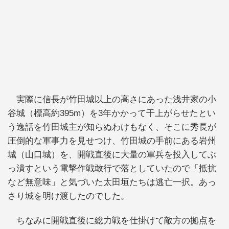
実際に信長が竹田城以上の高さにあった浅井家の小
谷城（標高約395m）を3年かかって干上がらせたとい
う逸話を竹田城主が知らぬわけもなく、そこに秀長が
圧倒的な軍事力を見せつけ、竹田城の手前にある岩州
城（山口城）を、開戦直後に大量の軍兵を投入してぶ
っ潰すという電撃作戦敢行で落としていたので「抵抗
など無意味」と気づいた太田垣たちは逃亡一択。あっ
さり城を明け渡したのでした。
ちなみに開戦直後に総力戦を仕掛けて敵方の拠点を