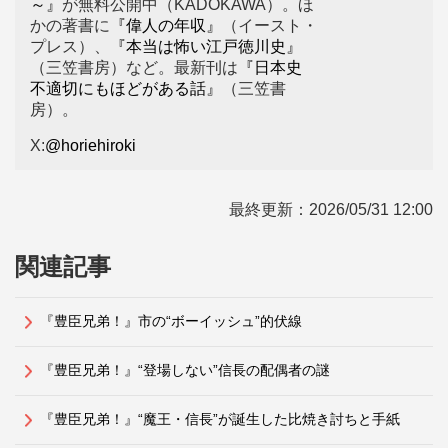
～』
が無料公開中（KADOKAWA）。ほ
かの著書に
『偉人の年収』
（イースト・
プレス）、
『本当は怖い江戸徳川史』
（三笠書房）など。最新刊は
『日本史
不適切にもほどがある話』
（三笠書
房）。
X:
@horiehiroki
最終更新：
2026/05/31 12:00
関連記事
『豊臣兄弟！』市の“ボーイッシュ”的伏線
『豊臣兄弟！』“登場しない”信長の配偶者の謎
『豊臣兄弟！』“魔王・信長”が誕生した比焼き討ちと手紙