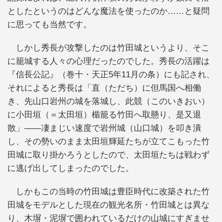
としたというのはどんな魔法を使ったのか……と疑問
に思っても当然です。
しかし秀長が攻撃したのは竹田城というより、そこ
に籠城する人々の心理だったのでした。秀長の活躍は
『信長公記』（巻十・天正5年11月の条）にも記され、
それによると秀長は「直（ただち）に但馬国へ相働
き、先山口岩州の城を落城し、此競（このいきおい）
に小田垣（＝太田垣）楯籠る竹田へ取懸り、是又退
散」――凄まじい速度で岩州城（山口城）を叩き潰
し、その勢いのまま太田垣輝延たちが立てこもった竹
田城に取り掛かろうとしたので、太田垣たちは戦わず
に逃げ出してしまったのでした。
しかもこの当時の竹田城は豊臣時代に改築された竹
田城をモデルとした現在の観光名所・竹田城とは異な
り、木塀・泥塀で囲われているだけの山城にすぎませ