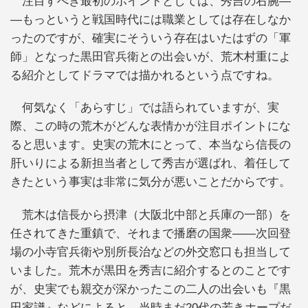
注目すべき最初のポイントとしては、秀吉の右腕―
―もっというと戦国時代には職業としては存在しなか
ったのですが、確実にそういう存在はいたはずの「軍
師」となった黒田官兵衛との出会いが、荒木村重によ
る紹介としてドラマでは描かれるという点ですね。
何気なく「あらすじ」では語られていますが、実
際、この時の荒木がどんな表情かが注目ポイントにな
ると思います。史実の荒木にとって、本当なら信長の
肝いりによる新担当者として秀吉が選ばれ、着任して
きたという事実は非常に気分が悪いことだからです。
荒木は信長から摂津（大阪北中部と兵庫の一部）を
任されてきた重鎮で、それまで播磨の国衆――次回登
場の小寺官兵衛や別所長治などの外交窓口も担当して
いました。荒木が黒田を秀吉に紹介するとのことです
が、史実でも親交が深かったこの二人の出会いも『黒
田家譜』などによると、当時まだ20代の若きホープだ