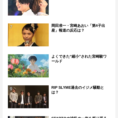
岡田准一・宮崎あおい「第4子出
7
産」報道の反応は？
よくできた“縮小”された宮崎駿ワ
8
ールド
RIP SLYME過去のイジメ騒動と
9
は？