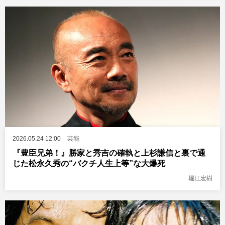
2026.05.24 12:00
芸能
『豊臣兄弟！』勝家と秀吉の確執と上杉謙信と裏で通
じた松永久秀の“バクチ人生上等”な大爆死
堀江宏樹