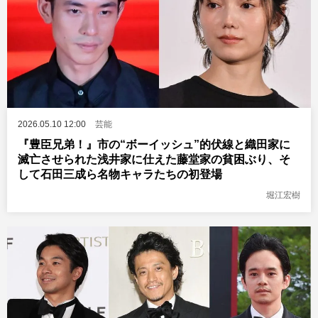
2026.05.10 12:00
芸能
『豊臣兄弟！』市の“ボーイッシュ”的伏線と織田家に
滅亡させられた浅井家に仕えた藤堂家の貧困ぶり、そ
して石田三成ら名物キャラたちの初登場
堀江宏樹