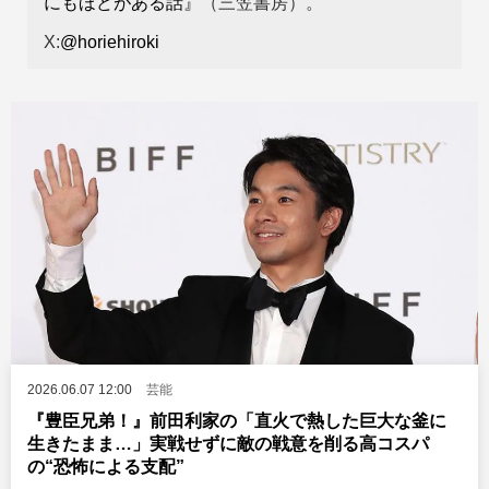
にもほどがある話』
（三笠書房）。
X:
@horiehiroki
2026.06.07 12:00
芸能
『豊臣兄弟！』前田利家の「直火で熱した巨大な釜に
生きたまま…」実戦せずに敵の戦意を削る高コスパ
の“恐怖による支配”