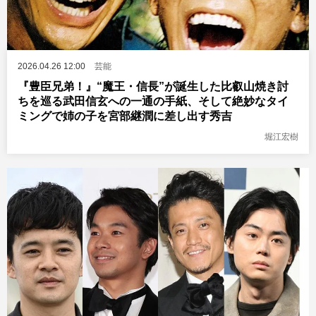
2026.04.26 12:00
芸能
『豊臣兄弟！』“魔王・信長”が誕生した比叡山焼き討
ちを巡る武田信玄への一通の手紙、そして絶妙なタイ
ミングで姉の子を宮部継潤に差し出す秀吉
堀江宏樹