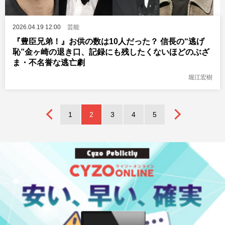
2026.04.19 12:00
芸能
『豊臣兄弟！』お供の数は10人だった？ 信長の“逃げ
恥”金ヶ崎の退き口、記録にも残したくないほどのぶざ
ま・不名誉な逃亡劇
堀江宏樹
1
2
3
4
5