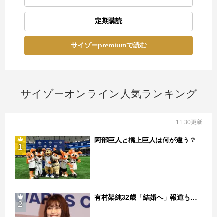
定期購読
サイゾーpremiumで読む
サイゾーオンライン人気ランキング
11:30更新
阿部巨人と橋上巨人は何が違う？
1
有村架純32歳「結婚へ」報道も…
2