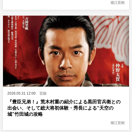
堀江宏樹
2026.05.31 12:00
芸能
『豊臣兄弟！』荒木村重の紹介による黒田官兵衛との
出会い、そして総大将初体験・秀長による“天空の
城”竹田城の攻略
堀江宏樹