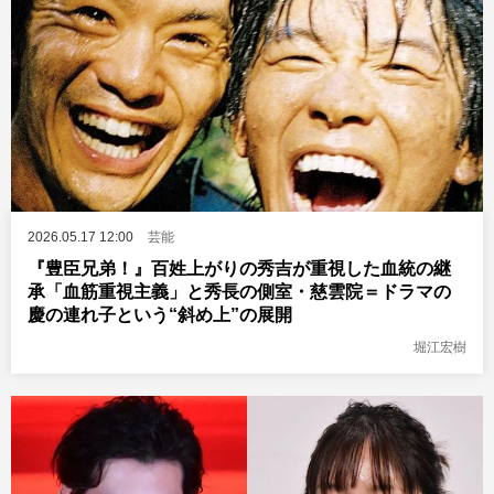
2026.05.17 12:00
芸能
『豊臣兄弟！』百姓上がりの秀吉が重視した血統の継
承「血筋重視主義」と秀長の側室・慈雲院＝ドラマの
慶の連れ子という“斜め上”の展開
堀江宏樹