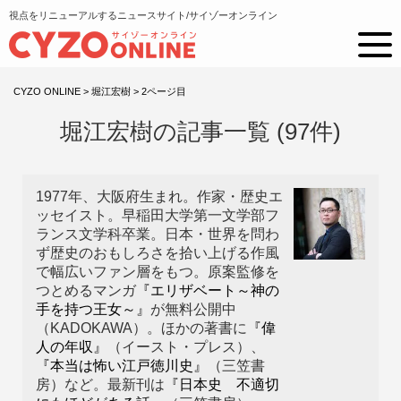
視点をリニューアルするニュースサイト/サイゾーオンライン
CYZO ONLINE
>
堀江宏樹
>
2ページ目
堀江宏樹の記事一覧 (97件)
1977年、大阪府生まれ。作家・歴史エ
ッセイスト。早稲田大学第一文学部フ
ランス文学科卒業。日本・世界を問わ
ず歴史のおもしろさを拾い上げる作風
で幅広いファン層をもつ。原案監修を
つとめるマンガ
『エリザベート～神の
手を持つ王女～』
が無料公開中
（KADOKAWA）。ほかの著書に
『偉
人の年収』
（イースト・プレス）、
『本当は怖い江戸徳川史』
（三笠書
房）など。最新刊は
『日本史 不適切