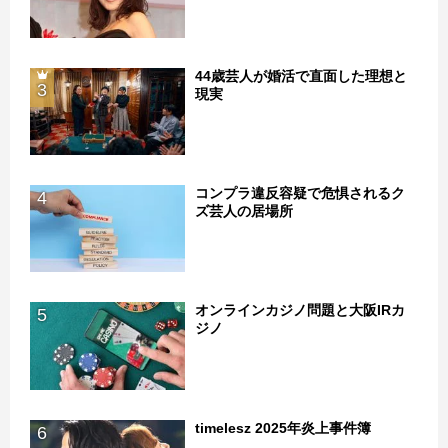
44歳芸人が婚活で直面した理想と
3
現実
コンプラ違反容疑で危惧されるク
4
ズ芸人の居場所
オンラインカジノ問題と大阪IRカ
5
ジノ
timelesz 2025年炎上事件簿
6