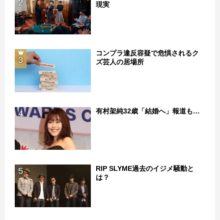
2
現実
コンプラ違反容疑で危惧されるク
3
ズ芸人の居場所
有村架純32歳「結婚へ」報道も…
4
RIP SLYME過去のイジメ騒動と
5
は？