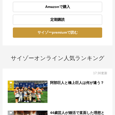
Amazonで購入
定期購読
サイゾーpremiumで読む
サイゾーオンライン人気ランキング
17:30更新
阿部巨人と橋上巨人は何が違う？
1
44歳芸人が婚活で直面した理想と