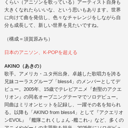
くらい（アニソンを歌っている）アーティスト自身も
大きくなれたらいいな、という思いもあります。世界
に向けて曲を発信し、色々なチャレンジをしながら自
分も成長して、新しい世界を見たいですね。
（構成＝須賀原みち）
日本のアニソン、K-POPを超える
AKINO（あきの）
歌手。アメリカ・ユタ州出身。卓越した歌唱力を誇る
兄妹コーラスグループ「bless4」のメンバーとしてデ
ビュー。2005年、15歳でテレビアニメ『創聖のアクエ
リオン』の同名オープニングテーマでソロデビュー。
同曲はミリオンヒットを記録し、一躍その名を知られ
る。以降も「AKINO from bless4」として『アクエリオ
ンEVOL』『艦隊これくしょん -艦これ-』など、多くの
アニメやゲームの主題歌を担当。2025年にソロデビュ