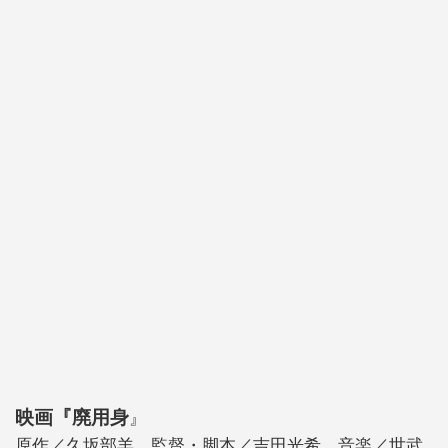
映画『廃用身
』
原作／久坂部羊 監督・脚本／吉田光希 音楽／世武