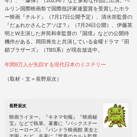
年）、『爆弾』（2025年）など多彩な作品に出演。ベ
ルリン国際映画祭で国際批評家連盟賞を受賞したホラ
ー映画『チルド』（7月17日公開予定）、清水崇監督の
『だぁれかさんとアソぼ？』（7月24日公開）、伊藤英
明とW主演した井筒和幸監督の『国境』などの公開待
機作がある。岡田将生と共演している金曜ドラマ『田
鎖ブラザーズ』（TBS系）が現在放送中。
年間8万人が失踪する現代日本のミステリー
（取材・文＝長野辰次）
長野辰次
映画ライター。『キネマ旬報』『映画秘
宝』などで執筆。著書に『バックステー
ジヒーローズ』『パンドラ映画館 美女と
楽園』など。共著に『世界のカルト監督