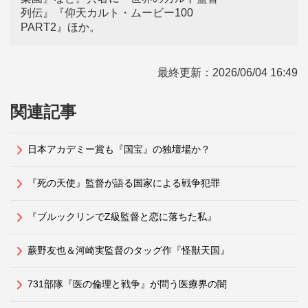
列伝』『仰天カルト・ムービー100
PART2』ほか。
最終更新：
2026/06/04 16:49
関連記事
日本アカデミー賞も『国宝』の独壇場か？
『死の天使』監督が語る国家による戦争犯罪
『ブルックリンでZ級監督と恋に落ちた私』
蕨野友也＆河崎実監督のタッグ作『怪獣天国』
731部隊『医の倫理と戦争』が問う医療界の闇