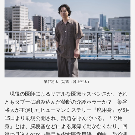
染谷将太（写真：淵上裕太）
現役の医師によるリアルな医療サスペンスか、それ
ともタブーに踏み込んだ禁断の介護ホラーか？ 染谷
将太が主演したヒューマンミステリー『廃用身』が5月
15日より劇場公開され、話題を呼んでいる。「廃用
身」とは、脳梗塞などによる麻痺で動かなくなり、回
復の見込みのない手足を指す医学用語。劇中、染谷演