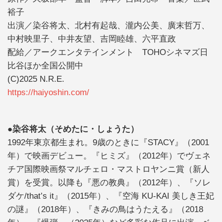
裕子
出演／染谷将太、北村有起哉、瀧内公美、廣末哲万、
中村映里子、中井友望、吉岡睦雄、六平直政
配給／アークエンタテインメント TOHOシネマズ日
比谷ほか全国公開中
(C)2025 N.R.E.
https://haiyoshin.com/
●染谷将太（そめたに・しょうた）
1992年東京都生まれ。9歳のときに『STACY』（2001
年）で映画デビュー。『ヒミズ』（2012年）でヴェネ
チア国際映画祭マルチェロ・マストロヤンニ賞（新人
賞）を受賞。以降も『悪の教典』（2012年）、『ソレ
ダケ/that’s it』（2015年）、『空海 KU-KAI 美しき王妃
の謎』（2018年）、『きみの鳥はうたえる』（2018