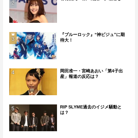
2
『ブルーロック』“神ビジュ”に期
3
待大！
岡田准一・宮崎あおい「第4子出
4
産」報道の反応は？
RIP SLYME過去のイジメ騒動と
5
は？