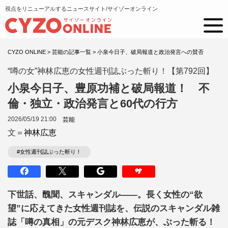
視点をリニューアルするニュースサイト/サイゾーオンライン
CYZO ONLINE
>
芸能の記事一覧
>
小泉今日子、破局報道と政治発言への賛否
“噂の女”神林広恵の女性週刊誌ぶった斬り！【第792回】
小泉今日子、豊原功補と破局報道！ 不
倫・独立・政治発言と60代の行方
2026/05/19 21:00
芸能
文＝
神林広恵
#女性週刊誌ぶった斬り！
下世話、醜聞、スキャンダル――。長く女性の“欲
望”に応えてきた女性週刊誌を、伝説のスキャンダル雑
誌「噂の真相」の元デスク神林広恵が、ぶった斬る！