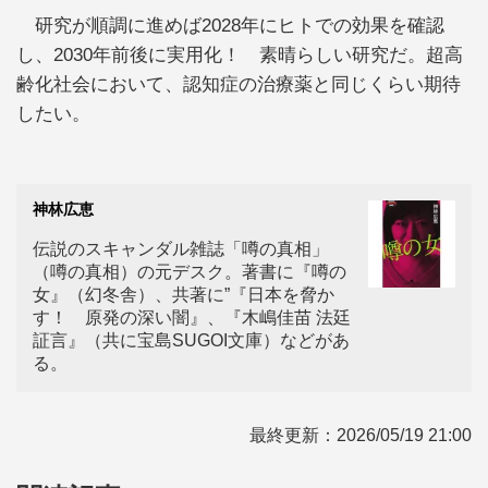
研究が順調に進めば2028年にヒトでの効果を確認
し、2030年前後に実用化！ 素晴らしい研究だ。超高
齢化社会において、認知症の治療薬と同じくらい期待
したい。
神林広恵
伝説のスキャンダル雑誌「噂の真相」
（噂の真相）の元デスク。著書に『噂の
女』（幻冬舎）、共著に”『日本を脅か
す！ 原発の深い闇』、『木嶋佳苗 法廷
証言』（共に宝島SUGOI文庫）などがあ
る。
最終更新：
2026/05/19 21:00