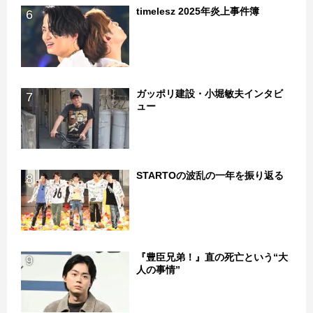
timelesz 2025年炎上事件簿
6
ガッポリ建設・小堀敏夫インタビ
7
ュー
STARTOの波乱の一年を振り返る
8
『豊臣兄弟！』直の死亡という“大
9
人の事情”