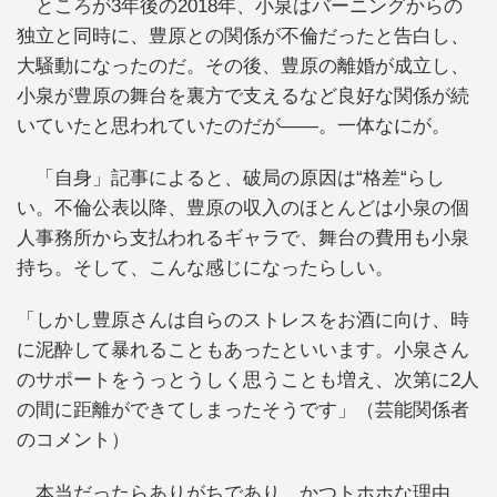
ところが3年後の2018年、小泉はバーニングからの
独立と同時に、豊原との関係が不倫だったと告白し、
大騒動になったのだ。その後、豊原の離婚が成立し、
小泉が豊原の舞台を裏方で支えるなど良好な関係が続
いていたと思われていたのだが――。一体なにが。
「自身」記事によると、破局の原因は“格差“らし
い。不倫公表以降、豊原の収入のほとんどは小泉の個
人事務所から支払われるギャラで、舞台の費用も小泉
持ち。そして、こんな感じになったらしい。
「しかし豊原さんは自らのストレスをお酒に向け、時
に泥酔して暴れることもあったといいます。小泉さん
のサポートをうっとうしく思うことも増え、次第に2人
の間に距離ができてしまったそうです」（芸能関係者
のコメント）
本当だったらありがちであり、かつトホホな理由