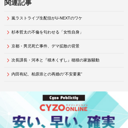
関連記事
嵐ラストライブ生配信がU-NEXTのワケ
杉本哲太の不倫を匂わせる「女性自身」
京都・男児死亡事件、デマ拡散の背景
次長課長・河本と『積木くずし』穂積の家族騒動
内田有紀、柏原崇との再婚の“不安要素”