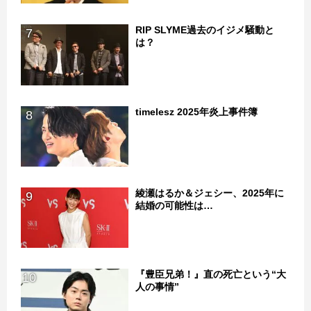
RIP SLYME過去のイジメ騒動と
7
は？
timelesz 2025年炎上事件簿
8
綾瀬はるか＆ジェシー、2025年に
9
結婚の可能性は…
『豊臣兄弟！』直の死亡という“大
10
人の事情”