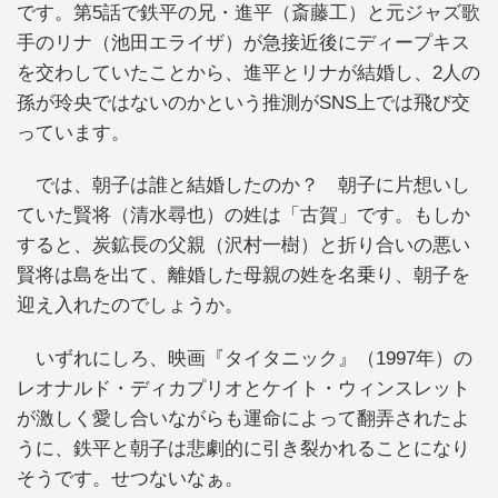
です。第5話で鉄平の兄・進平（斎藤工）と元ジャズ歌
手のリナ（池田エライザ）が急接近後にディープキス
を交わしていたことから、進平とリナが結婚し、2人の
孫が玲央ではないのかという推測がSNS上では飛び交
っています。
では、朝子は誰と結婚したのか？ 朝子に片想いし
ていた賢将（清水尋也）の姓は「古賀」です。もしか
すると、炭鉱長の父親（沢村一樹）と折り合いの悪い
賢将は島を出て、離婚した母親の姓を名乗り、朝子を
迎え入れたのでしょうか。
いずれにしろ、映画『タイタニック』（1997年）の
レオナルド・ディカプリオとケイト・ウィンスレット
が激しく愛し合いながらも運命によって翻弄されたよ
うに、鉄平と朝子は悲劇的に引き裂かれることになり
そうです。せつないなぁ。