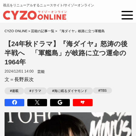
視点をリニューアルするニュースサイト/サイゾーオンライン
CYZO ONLINE
>
芸能の記事一覧
>
『海ダイヤ』岐路に立つ軍艦島
【24年秋ドラマ】『海ダイヤ』怒涛の後
半戦へ 「軍艦島」が岐路に立つ運命の
1964年
2024/12/01 14:00
芸能
文＝
長野辰次
#TBS
#連載
#ドラマ
#海に眠るダイヤモンド