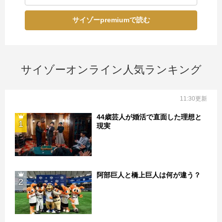
サイゾーpremiumで読む
サイゾーオンライン人気ランキング
11:30更新
44歳芸人が婚活で直面した理想と
1
現実
阿部巨人と橋上巨人は何が違う？
2