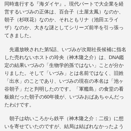
同時進行する『海ダイヤ』。現代パートで大企業を経
営するいづみの正体は、百合子（土屋太鳳）なのか、
朝子（杉咲花）なのか、それともリナ（池田エライ
ザ）なのか、大きな謎としてシリーズ前半を引っ張っ
てきました。
先週放映された第5話、いづみが次期社長候補に指名
した売れないホストの玲央（神木隆之介）は、DNA鑑
定の結果いづみの「生物学的孫ではない」ことが分か
りました。そして「いづみ」とは名前ではなく、旧姓
「出水」のことであり、いづみの現在の本名は「池ヶ
谷朝子」だと判明したのです。「軍艦島」の食堂の看
板娘だった朝子の60年後が、いづみおばあちゃんだっ
たわけです。
朝子は幼いころから鉄平（神木隆之介：二役）に想
いを寄せていたのですが、結局は結ばれなかったよう