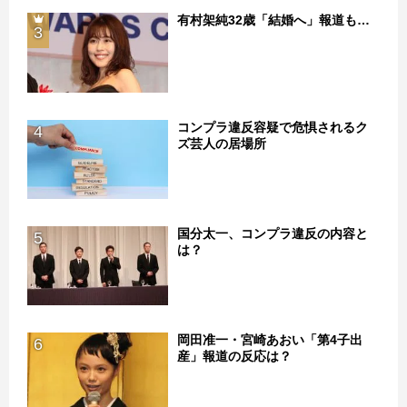
有村架純32歳「結婚へ」報道も…
3
コンプラ違反容疑で危惧されるク
4
ズ芸人の居場所
国分太一、コンプラ違反の内容と
5
は？
岡田准一・宮崎あおい「第4子出
6
産」報道の反応は？