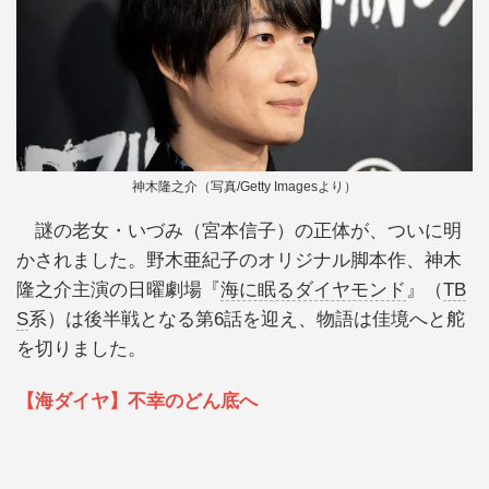
神木隆之介（写真/Getty Imagesより）
謎の老女・いづみ（宮本信子）の正体が、ついに明
かされました。野木亜紀子のオリジナル脚本作、神木
隆之介主演の日曜劇場『
海に眠るダイヤモンド
』（
TB
S
系）は後半戦となる第6話を迎え、物語は佳境へと舵
を切りました。
【海ダイヤ】不幸のどん底へ