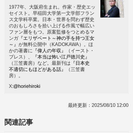
1977年、大阪府生まれ。作家・歴史エッ
セイスト。早稲田大学第一文学部フラン
ス文学科卒業。日本・世界を問わず歴史
のおもしろさを拾い上げる作風で幅広い
ファン層をもつ。原案監修をつとめるマ
ンガ
『エリザベート～神の手を持つ王女
～』
が無料公開中（KADOKAWA）。ほ
かの著書に
『偉人の年収』
（イースト・
プレス）、
『本当は怖い江戸徳川史』
（三笠書房）など。最新刊は
『日本史
不適切にもほどがある話』
（三笠書
房）。
X:
@horiehiroki
最終更新：
2025/08/10 12:00
関連記事