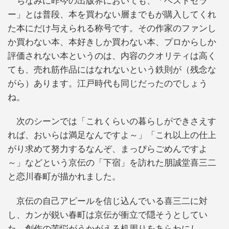
ちなみに昨今の出版界においても、「ベストセラ
ー」とは普段、本を買わない層までもが購入してくれ
た本にだけ与えられる称号です。その作家のファンし
か買わない本、本好きしか買わない本、プロからしか
評価されない本というのは、内容のクオリティは高く
ても、売れ筋作品にはなれないという鉄則が（残念な
がら）あります。江戸時代も同じだったのでしょう
ね。
次のシーンでは「これくらいの暮らしができさえす
れば、おいらは満足なんですよ～」「これ以上の仕上
がり求めて努力するなんぞ、まっぴらごめんですよ
～」などという京伝の「下宿」を訪れた朋誠堂喜三二
と恋川春町が描かれました。
京伝の自己アピールを信じ込んでいる喜三二に対
し、カンが鋭い春町は京伝が衝立で隠そうとしてい
た、創作の苦悩がうかがえる机周りをあらわにし、