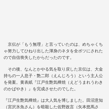
京伝が「もう無理」と言っていたのは、めちゃくち
ゃ努力してひねり出した渾身のネタを全ボツにされた
ので自信喪失したからだったのです。
その後、なんとかやる気を取り戻した京伝は、大金
持ちの一人息子・艶二郎（えんじろう）という主人公
を発案。黄表紙『江戸生艶気樺焼（えどうまれうわき
のかばやき）』を完成させたのでした。
『江戸生艶気樺焼』は大人気を博しました。田沼意知
（宮沢氷魚さん）を暗殺した佐野政言（矢本悠馬さ