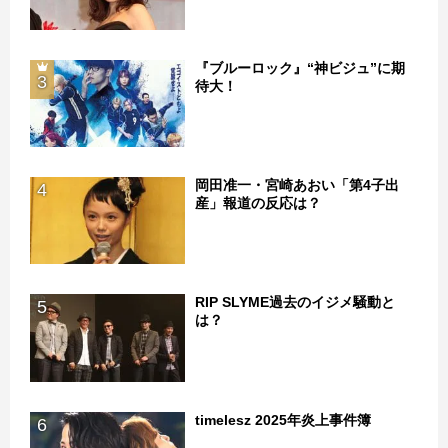
『ブルーロック』“神ビジュ”に期
3
待大！
岡田准一・宮崎あおい「第4子出
4
産」報道の反応は？
RIP SLYME過去のイジメ騒動と
5
は？
timelesz 2025年炎上事件簿
6