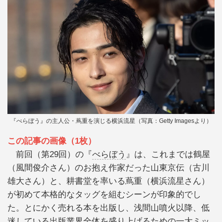
『べらぼう』の主人公・蔦重を演じる横浜流星（写真：Getty Imagesより）
この記事の画像（1枚）
前回（第29回）の『
べらぼう
』は、これまでは鶴屋
（風間俊介さん）のお抱え作家だった山東京伝（古川
雄大さん）と、耕書堂を率いる蔦重（横浜流星さん）
が初めて本格的なタッグを組むシーンが印象的でし
た。とにかく売れる本を出版し、浅間山噴火以降、低
迷している出版業界全体を盛り上げるための一大ミッ