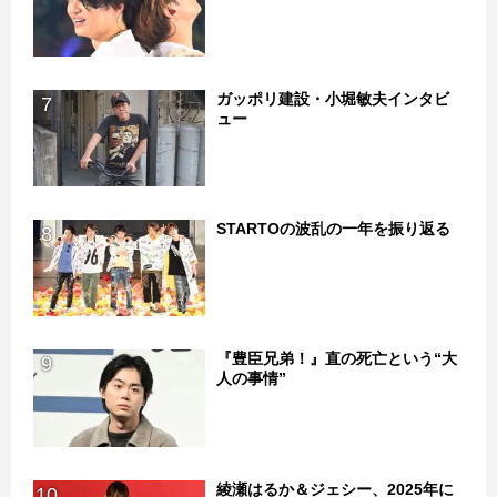
ガッポリ建設・小堀敏夫インタビ
7
ュー
STARTOの波乱の一年を振り返る
8
『豊臣兄弟！』直の死亡という“大
9
人の事情”
綾瀬はるか＆ジェシー、2025年に
10