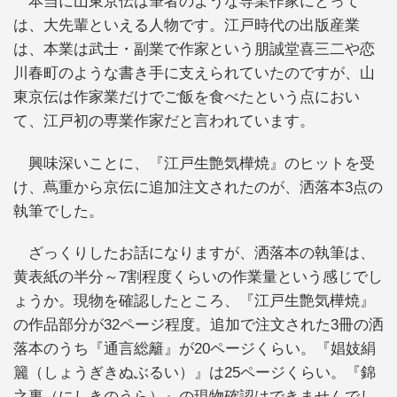
本当に山東京伝は筆者のような専業作家にとって
は、大先輩といえる人物です。江戸時代の出版産業
は、本業は武士・副業で作家という朋誠堂喜三二や恋
川春町のような書き手に支えられていたのですが、山
東京伝は作家業だけでご飯を食べたという点におい
て、江戸初の専業作家だと言われています。
興味深いことに、『江戸生艶気樺焼』のヒットを受
け、蔦重から京伝に追加注文されたのが、洒落本3点の
執筆でした。
ざっくりしたお話になりますが、洒落本の執筆は、
黄表紙の半分～7割程度くらいの作業量という感じでし
ょうか。現物を確認したところ、『江戸生艶気樺焼』
の作品部分が32ページ程度。追加で注文された3冊の洒
落本のうち『通言総籬』が20ページくらい。『娼妓絹
籭（しょうぎきぬぶるい）』は25ページくらい。『錦
之裏（にしきのうら）』の現物確認はできませんでし