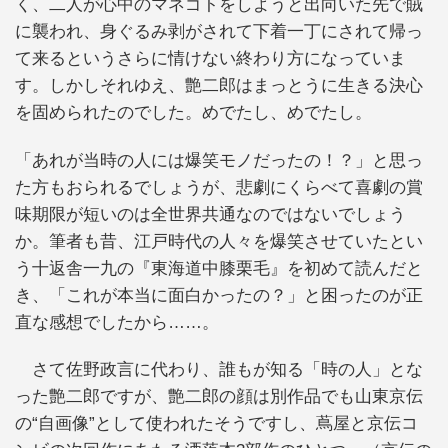
く、二人が心中のマネゴトをしようと出向いた先で賊
に襲われ、身ぐるみ剥がされて下着一丁にされて帰っ
て来るというさらに情けない終わり方になっていま
す。しかしそれゆえ、艶二郎はまっとうに生きる決心
を固められたのでした。めでたし、めでたし。
「あれが当時の人には爆笑モノだったの！？」と思っ
た方もおられるでしょうが、悲劇にくらべて喜劇の賞
味期限が短いのは全世界共通なのではないでしょう
か。筆者も昔、江戸時代の人々を爆笑させていたとい
う十返舎一九の『東海道中膝栗毛』を初めて読んだと
き、「これが本当に面白かったの？」と困ったのが正
直な感想でしたから……。
さて佐野政言に代わり、誰もが知る「時の人」とな
った艶二郎ですが、艶二郎の顔は別作品でも山東京伝
の“自画像”として使われたそうですし、蔦屋と京伝コ