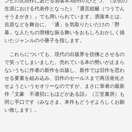
ンビの次回作にあたる洒落本3部作のひとつ、（京伝の
生涯における代表作となった）『通言総籬（つうでん
そうまがき）』でも用いられています。洒落本とは、
吉原などを舞台に、「通」を気取りたいだけの「野
暮」な人たちの滑稽な振る舞いをおもしろおかしく描
いたジャンルの小冊子を指します。
これらについても、現代の出版界を彷彿とさせるの
で笑ってしまいました。売れている本の勢いが止まら
ないうちに作者の新作を出版し、新作では旧作を思わ
せる要素を組み込み、旧作のセールスまで再活発化さ
せようというセオリーなのですが、まさに筆者の最新
作『文豪 不適切にもほどがある話』（三笠書房）も
同じ手口です（みなさま、本作もどうぞよろしくお願
い致します）。