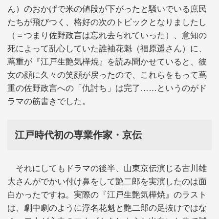
ん）のおかげで米の値段が下がったと騒いでいる庶民
たちが飛びつく、格好の次のトピックとなりましたし
（＝つまり佐野政言は忘れ去られていった）、意知の
死によって乱心していた誰袖花魁（福原遥さん）に、
蔦重が『江戸生艶気樺焼』を読み聞かせていると、彼
女の顔に久々の笑顔が戻ったので、これらをもって蔦
重の佐野政言への「仇討ち」は完了……というのがド
ラマの筋書きでした。
江戸時代初の専業作家・京伝
それにしてもドラマの後半、山東京伝演じる古川雄
大さんがでかい付け鼻をして艶二郎を実演したのは面
白かったですね。実際の『江戸生艶気樺焼』のラスト
は、劇中劇のように浮名花魁と艶二郎の足抜けではな