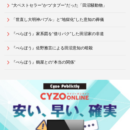
“大ベストセラー”かつ“タブー”だった「田沼騒動物」
「世直し大明神バブル」と“地獄化”した意知の葬儀
『べらぼう』家系図を“借りパク”した田沼家の非道
『べらぼう』佐野雅言による田沼意知の暗殺
『べらぼう』鶴屋との“本当の関係”