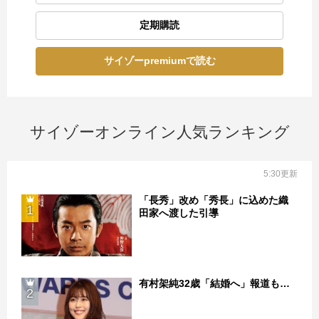
定期購読
サイゾーpremiumで読む
サイゾーオンライン人気ランキング
5:30更新
「長秀」改め「秀長」に込めた織
1
田家へ渡した引導
有村架純32歳「結婚へ」報道も…
2