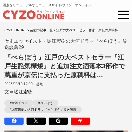
視点をリニューアルするニュースサイト/サイゾーオンライン
CYZO ONLINE
>
芸能の記事一覧
>
江戸の大ベストセラー作家・京伝の原稿料
歴史エッセイスト・堀江宏樹の大河ドラマ『べらぼう』放
送談義29
『べらぼう』江戸の大ベストセラー『江
戸生艶気樺焼』と追加注文洒落本3部作で
蔦重が京伝に支払った原稿料は…
2025/08/10 12:00
芸能
文＝
堀江宏樹
#大河ドラマ
#べらぼう
#堀江宏樹の大河ドラマ『べらぼう』放送談義