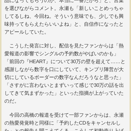
品になってもらうのが、本当に一番だから」と、言葉
を選びながらコメント。永瀬も「新しいことめっちゃ
してるしね、今回ね。そういう意味でも、少しでも興
味持ってもらえたらいいよね」と、自信作になったと
アピールしていた。
こうした発言に対し、配信を見たファンからは「熱
愛報道の影響でシングルの予約数がやばいのかも」
「前回の『HEART』について30万の壁を超えて……と
感謝しながら数字を口にしていて、キンプリ陣営が大
切にしているボーダーの数字なんだろうなと思った」
「さすがに言わないとまずいって感じで30万の話を出
してきて気まずかった」といった指摘が上がっていた
のだ。
今回の高橋の報道を受けて一部ファンからは、永瀬
の熱愛発覚時と同様に「予約したCDをキャンセルし
た」との報告も聞こえてくる。こうして初動売り上げ