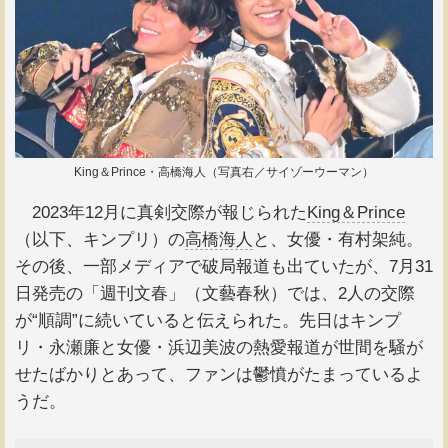
King＆Prince・高橋海人（写真右／サイゾーウーマン）
2023年12月に真剣交際が報じられた
King＆Prince
（以下、キンプリ）の
高橋海人
と、女優・有村架純。
その後、一部メディアで破局報道も出ていたが、7月31
日発売の「週刊文春」（文藝春秋）では、2人の交際
が“順調”に続いていると伝えられた。先日はキンプ
リ・永瀬廉と女優・浜辺美波の熱愛報道が世間を騒が
せたばかりとあって、ファンは鬱憤がたまっているよ
うだ。