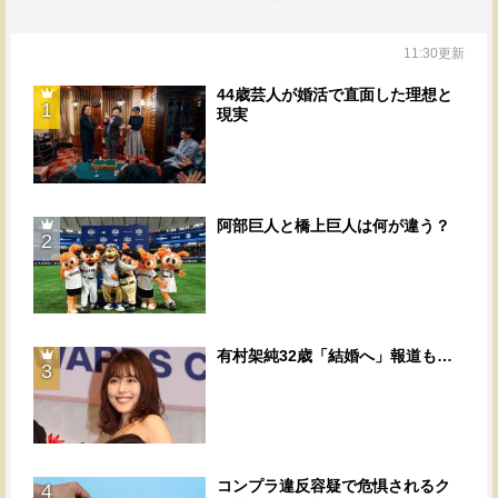
11:30更新
44歳芸人が婚活で直面した理想と
1
現実
阿部巨人と橋上巨人は何が違う？
2
有村架純32歳「結婚へ」報道も…
3
コンプラ違反容疑で危惧されるク
4