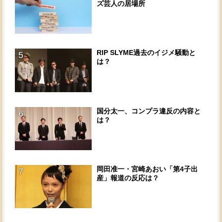
ズ芸人の居場所
RIP SLYME過去のイジメ騒動と
5
は？
国分太一、コンプラ違反の内容と
6
は？
岡田准一・宮崎あおい「第4子出
7
産」報道の反応は？