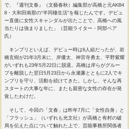
で、『週刊文春』（文藝春秋）編集部が高橋と元AKB4
8・大和田南那の“半同棲生活”を報じたんです。デビュ
ー直後に女性スキャンダルが出たことで、高橋への風
当たりは強まりました」（芸能ライター・阿部ベア
氏）
キンプリといえば、デビュー時は6人組だったが、岩
橋玄樹が21年3月末に、岸優太、神宮寺勇太、平野紫耀
がいずれも23年5月22日に脱退。高橋は岸らがグルー
プを離脱した翌日5月23日から永瀬廉とともに2人でキ
ンプリを守り、活動を続けてきた。しかし、そんな再
スタートの大事な年に、またも親密な女性の存在が発
覚したわけだ。
そして、今回の「文春」は昨年7月に「女性自身」と
「フラッシュ」（いずれも光文社）が高橋と有村の破
局を伝えた点について触れた上で、芸能事務所関係者