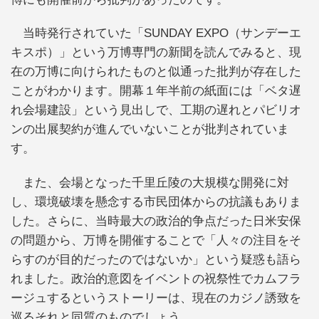
当時発行されていた「SUNDAY EXPO（サンデーエ
キスポ）」という万博専門の新聞を読んでみると、現
在の万博に向けられたものと似通った批判が存在した
ことがわかります。開幕１年半前の紙面には「ベタ遅
れ会場建設」という見出しで、工期の遅れとパビリオ
ンの出展契約が進んでいないことが批判されていま
す。
また、会場となった千里丘陵の大規模な開発に対
し、環境破壊を懸念する市民団体からの抗議もありま
した。さらに、当時最大の政治的争点だった日米安保
の問題から、万博を開催することで「人々の注目をそ
らすのが目的だったのではないか」という疑惑も語ら
れました。政治的意図をイベントの祝祭性でカムフラ
ージュするというストーリーは、現在のカジノ誘致を
巡るそれと同質のものでしょう。