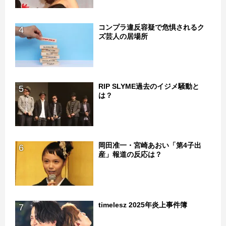
コンプラ違反容疑で危惧されるク
4
ズ芸人の居場所
RIP SLYME過去のイジメ騒動と
5
は？
岡田准一・宮崎あおい「第4子出
6
産」報道の反応は？
timelesz 2025年炎上事件簿
7