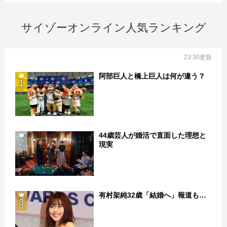
サイゾーオンライン人気ランキング
23:30更新
阿部巨人と橋上巨人は何が違う？
1
44歳芸人が婚活で直面した理想と
2
現実
有村架純32歳「結婚へ」報道も…
3