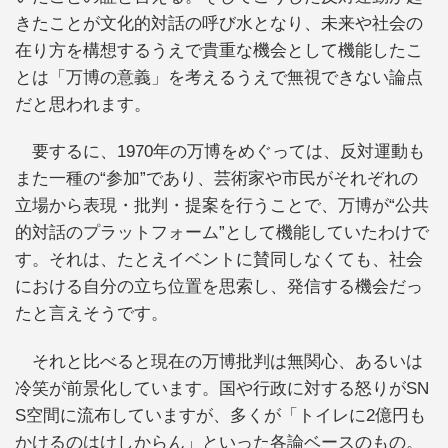
きたことが文化的対話の呼び水となり、未来や社会の
在り方を構想するうえで貴重な機会として機能したこ
とは「万博の意義」を考えるうえで無視できない論点
だと思われます。
要するに、1970年の万博をめぐっては、反対運動も
また一種の“参加”であり、芸術家や市民がそれぞれの
立場から表現・批判・提案を行うことで、万博が“公共
的対話のプラットフォーム”として機能していたわけで
す。それは、たとえイベントに賛同しなくても、社会
における自分の立ち位置を思索し、発信する機会だっ
たと言えそうです。
それと比べると現在の万博批判は無関心、あるいは
冷笑が前景化しています。国や行政に対する怒りがSN
S空間に流布していますが、多くが「トイレに2億円も
かけるのはけしからん」といった各論ベースのもの。