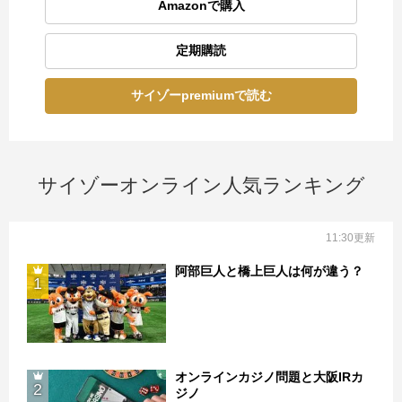
Amazonで購入
定期購読
サイゾーpremiumで読む
サイゾーオンライン人気ランキング
11:30更新
阿部巨人と橋上巨人は何が違う？
1
オンラインカジノ問題と大阪IRカ
2
ジノ