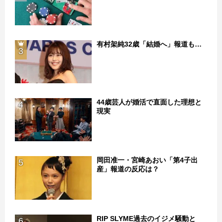
有村架純32歳「結婚へ」報道も…
3
44歳芸人が婚活で直面した理想と
4
現実
岡田准一・宮崎あおい「第4子出
5
産」報道の反応は？
RIP SLYME過去のイジメ騒動と
6