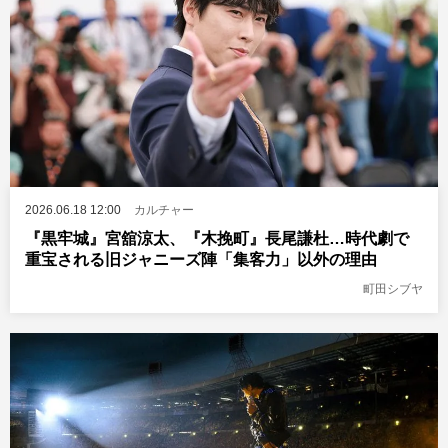
2026.06.18 12:00
カルチャー
『黒牢城』宮舘涼太、『木挽町』長尾謙杜…時代劇で
重宝される旧ジャニーズ陣「集客力」以外の理由
町田シブヤ