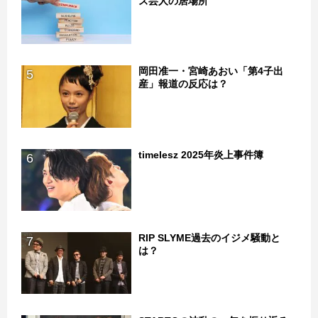
ズ芸人の居場所
岡田准一・宮崎あおい「第4子出
5
産」報道の反応は？
timelesz 2025年炎上事件簿
6
RIP SLYME過去のイジメ騒動と
7
は？