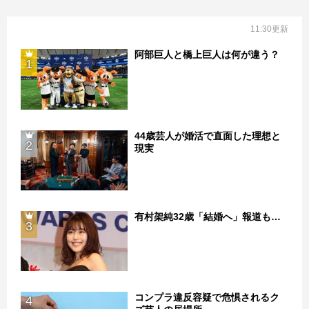
11:30更新
阿部巨人と橋上巨人は何が違う？
1
44歳芸人が婚活で直面した理想と
2
現実
有村架純32歳「結婚へ」報道も…
3
コンプラ違反容疑で危惧されるク
4