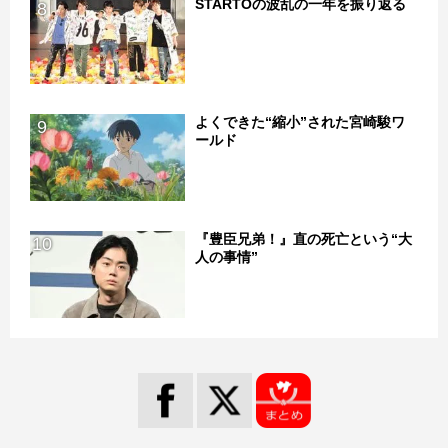
STARTOの波乱の一年を振り返る
8
よくできた“縮小”された宮崎駿ワ
9
ールド
『豊臣兄弟！』直の死亡という“大
10
人の事情”