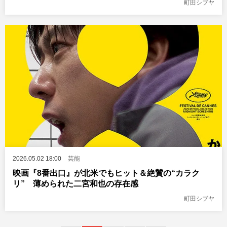
町田シブヤ
2026.05.02 18:00
芸能
映画『8番出口』が北米でもヒット＆絶賛の“カラク
リ” 薄められた二宮和也の存在感
町田シブヤ