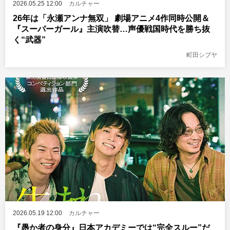
2026.05.25 12:00
カルチャー
26年は「永瀬アンナ無双」 劇場アニメ4作同時公開＆
『スーパーガール』主演吹替…声優戦国時代を勝ち抜
く“武器”
町田シブヤ
2026.05.19 12:00
カルチャー
『愚か者の身分』日本アカデミーでは“完全スルー”だ