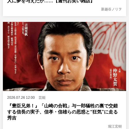
人に夢を与えたか……【週刊お笑い雑話】
新越谷ノリヲ
2026.07.26 12:00
芸能
『豊臣兄弟！』「山崎の合戦」与一郎犠牲の裏で交錯
する信長の実子、信孝・信雄らの思惑と“狂気”に走る
秀吉
堀江宏樹