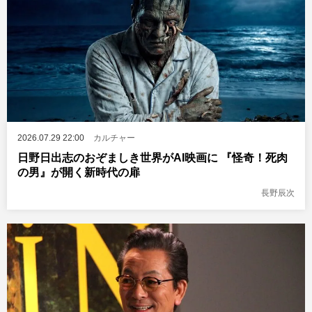
2026.07.29 22:00
カルチャー
日野日出志のおぞましき世界がAI映画に 『怪奇！死肉
の男』が開く新時代の扉
長野辰次