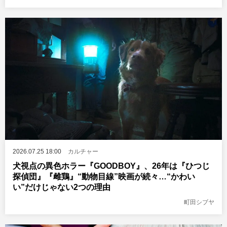
2026.07.25 18:00
カルチャー
犬視点の異色ホラー『GOODBOY』、26年は『ひつじ
探偵団』『雌鶏』“動物目線”映画が続々…“かわい
い”だけじゃない2つの理由
町田シブヤ