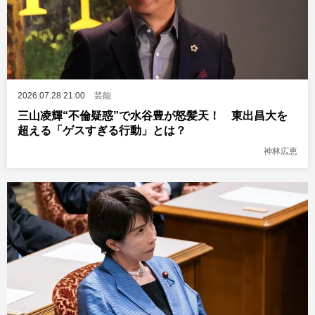
2026.07.28 21:00
芸能
三山凌輝“不倫疑惑”で水谷豊が怒髪天！ 東出昌大を
超える「ゲスすぎる行動」とは？
神林広恵