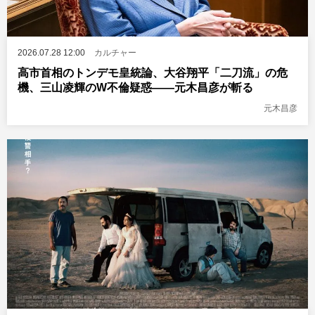
2026.07.28 12:00
カルチャー
高市首相のトンデモ皇統論、大谷翔平「二刀流」の危
機、三山凌輝のW不倫疑惑――元木昌彦が斬る
元木昌彦