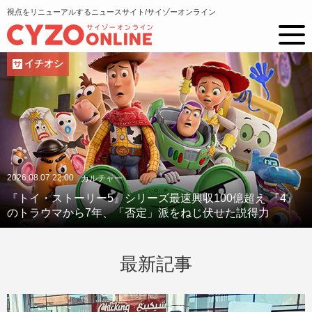
視点をリニューアルするニュースサイト/サイゾーオンライン
イチオシ
2026.08.07 22:00
カルチャー
『トイ・ストーリー5』シリーズ最速興収100億超え 『4』
のトラウマから7年、「否定」派をねじ伏せた説得力
最新記事